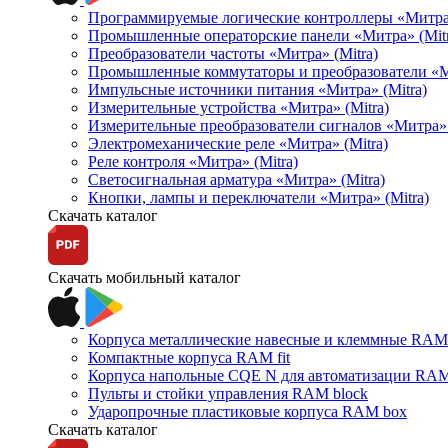
Программируемые логические контроллеры «Митра Л
Промышленные операторские панели «Митра» (Mitr
Преобразователи частоты «Митра» (Mitra)
Промышленные коммутаторы и преобразователи «Ми
Импульсные источники питания «Митра» (Mitra)
Измерительные устройства «Митра» (Mitra)
Измерительные преобразователи сигналов «Митра» 
Электромеханические реле «Митра» (Mitra)
Реле контроля «Митра» (Mitra)
Светосигнальная арматура «Митра» (Mitra)
Кнопки, лампы и переключатели «Митра» (Mitra)
Скачать каталог
Скачать мобильный каталог
Корпуса металлические навесные и клеммные RAM 
Компактные корпуса RAM fit
Корпуса напольные CQE N для автоматизации RAM
Пульты и стойки управления RAM block
Ударопрочные пластиковые корпуса RAM box
Скачать каталог