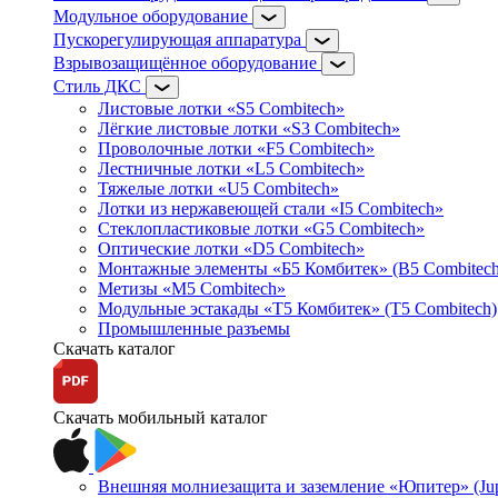
Модульное оборудование
Пускорегулирующая аппаратура
Взрывозащищённое оборудование
Стиль ДКС
Листовые лотки «S5 Combitech»
Лёгкие листовые лотки «S3 Combitech»
Проволочные лотки «F5 Combitech»
Лестничные лотки «L5 Combitech»
Тяжелые лотки «U5 Combitech»
Лотки из нержавеющей стали «I5 Combitech»
Стеклопластиковые лотки «G5 Combitech»
Оптические лотки «D5 Combitech»
Монтажные элементы «Б5 Комбитек» (B5 Combitech
Метизы «M5 Combitech»
Модульные эстакады «Т5 Комбитек» (T5 Combitech)
Промышленные разъемы
Скачать каталог
Скачать мобильный каталог
Внешняя молниезащита и заземление «Юпитер» (Jupi