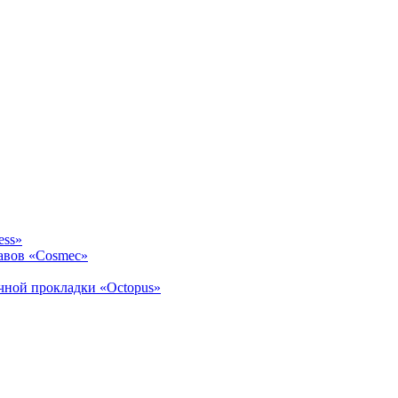
ess»
авов «Cosmec»
ичной прокладки «Octopus»