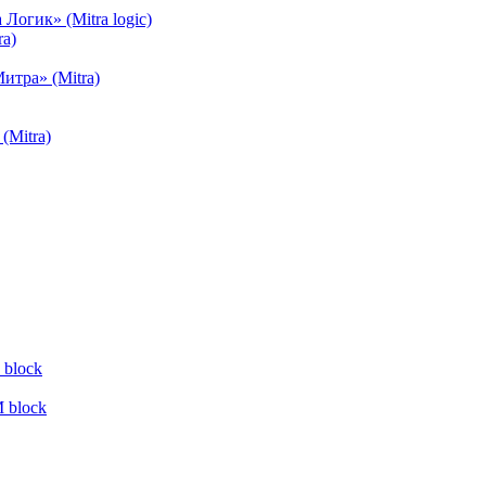
огик» (Mitra logic)
a)
тра» (Mitra)
(Mitra)
block
 block