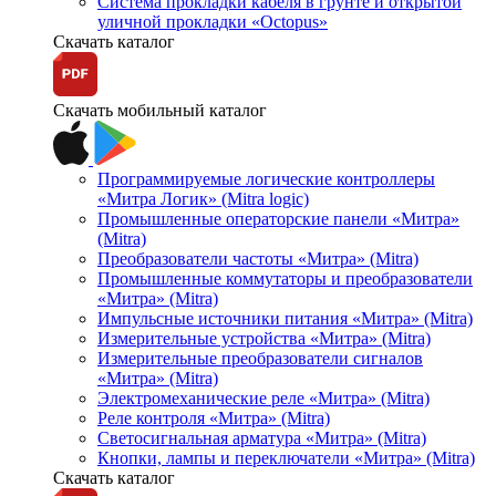
Система прокладки кабеля в грунте и открытой
уличной прокладки «Octopus»
Скачать каталог
Скачать мобильный каталог
Программируемые логические контроллеры
«Митра Логик» (Mitra logic)
Промышленные операторские панели «Митра»
(Mitra)
Преобразователи частоты «Митра» (Mitra)
Промышленные коммутаторы и преобразователи
«Митра» (Mitra)
Импульсные источники питания «Митра» (Mitra)
Измерительные устройства «Митра» (Mitra)
Измерительные преобразователи сигналов
«Митра» (Mitra)
Электромеханические реле «Митра» (Mitra)
Реле контроля «Митра» (Mitra)
Светосигнальная арматура «Митра» (Mitra)
Кнопки, лампы и переключатели «Митра» (Mitra)
Скачать каталог