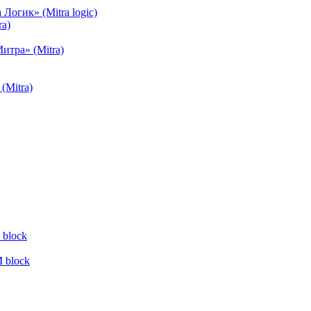
огик» (Mitra logic)
a)
тра» (Mitra)
(Mitra)
block
 block