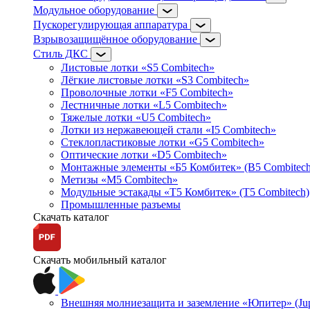
Модульное оборудование
Пускорегулирующая аппаратура
Взрывозащищённое оборудование
Стиль ДКС
Листовые лотки «S5 Combitech»
Лёгкие листовые лотки «S3 Combitech»
Проволочные лотки «F5 Combitech»
Лестничные лотки «L5 Combitech»
Тяжелые лотки «U5 Combitech»
Лотки из нержавеющей стали «I5 Combitech»
Стеклопластиковые лотки «G5 Combitech»
Оптические лотки «D5 Combitech»
Монтажные элементы «Б5 Комбитек» (B5 Combitech
Метизы «M5 Combitech»
Модульные эстакады «Т5 Комбитек» (T5 Combitech)
Промышленные разъемы
Скачать каталог
Скачать мобильный каталог
Внешняя молниезащита и заземление «Юпитер» (Jupi