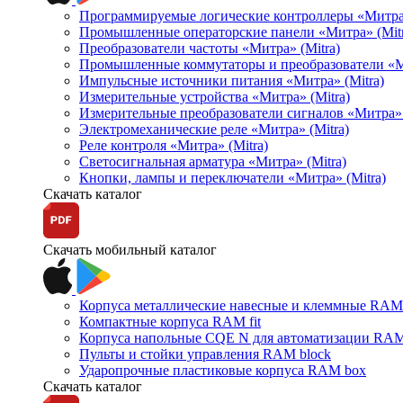
Программируемые логические контроллеры «Митра Л
Промышленные операторские панели «Митра» (Mitr
Преобразователи частоты «Митра» (Mitra)
Промышленные коммутаторы и преобразователи «Ми
Импульсные источники питания «Митра» (Mitra)
Измерительные устройства «Митра» (Mitra)
Измерительные преобразователи сигналов «Митра» 
Электромеханические реле «Митра» (Mitra)
Реле контроля «Митра» (Mitra)
Светосигнальная арматура «Митра» (Mitra)
Кнопки, лампы и переключатели «Митра» (Mitra)
Скачать каталог
Скачать мобильный каталог
Корпуса металлические навесные и клеммные RAM 
Компактные корпуса RAM fit
Корпуса напольные CQE N для автоматизации RAM
Пульты и стойки управления RAM block
Ударопрочные пластиковые корпуса RAM box
Скачать каталог