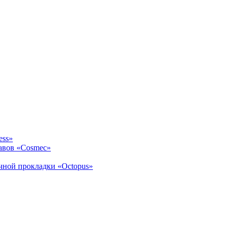
ess»
авов «Cosmec»
ичной прокладки «Octopus»