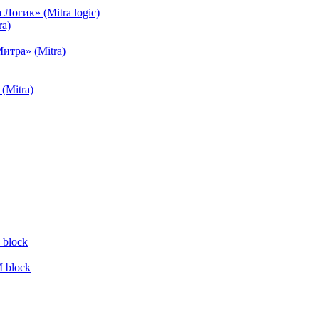
огик» (Mitra logic)
a)
тра» (Mitra)
(Mitra)
block
 block