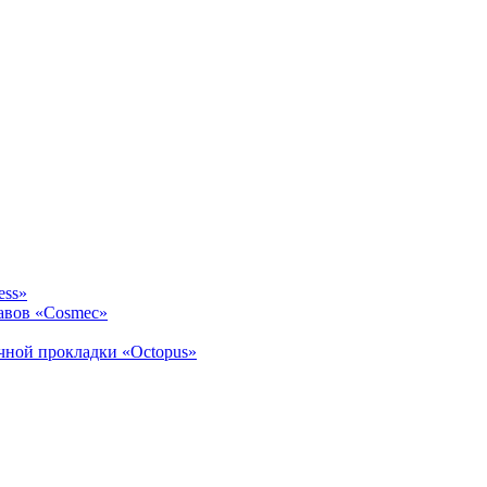
ess»
авов «Cosmec»
ичной прокладки «Octopus»