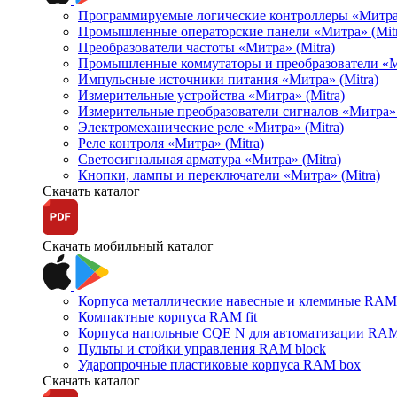
Программируемые логические контроллеры «Митра Л
Промышленные операторские панели «Митра» (Mitr
Преобразователи частоты «Митра» (Mitra)
Промышленные коммутаторы и преобразователи «Ми
Импульсные источники питания «Митра» (Mitra)
Измерительные устройства «Митра» (Mitra)
Измерительные преобразователи сигналов «Митра» 
Электромеханические реле «Митра» (Mitra)
Реле контроля «Митра» (Mitra)
Светосигнальная арматура «Митра» (Mitra)
Кнопки, лампы и переключатели «Митра» (Mitra)
Скачать каталог
Скачать мобильный каталог
Корпуса металлические навесные и клеммные RAM 
Компактные корпуса RAM fit
Корпуса напольные CQE N для автоматизации RAM
Пульты и стойки управления RAM block
Ударопрочные пластиковые корпуса RAM box
Скачать каталог