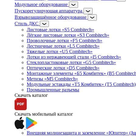
Модульное оборудование
Пускорегулирующая аппаратура
Взрывозащищённое оборудование
Стиль ДКС
Листовые лотки «S5 Combitech»
Лёгкие листовые лотки «S3 Combitech»
Проволочные лотки «F5 Combitech»
Лестничные лотки «L5 Combitech»
Тяжелые лотки «U5 Combitech»
Лотки из нержавеющей стали «I5 Combitech»
Стеклопластиковые лотки «G5 Combitech»
Оптические лотки «D5 Combitech»
Монтажные элементы «Б5 Комбитек» (B5 Combitech
Метизы «M5 Combitech»
Модульные эстакады «Т5 Комбитек» (T5 Combitech)
Промышленные разъемы
Скачать каталог
Скачать мобильный каталог
Внешняя молниезащита и заземление «Юпитер» (Jupi