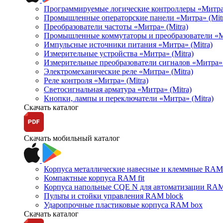
Программируемые логические контроллеры «Митра Л
Промышленные операторские панели «Митра» (Mitr
Преобразователи частоты «Митра» (Mitra)
Промышленные коммутаторы и преобразователи «Ми
Импульсные источники питания «Митра» (Mitra)
Измерительные устройства «Митра» (Mitra)
Измерительные преобразователи сигналов «Митра» 
Электромеханические реле «Митра» (Mitra)
Реле контроля «Митра» (Mitra)
Светосигнальная арматура «Митра» (Mitra)
Кнопки, лампы и переключатели «Митра» (Mitra)
Скачать каталог
Скачать мобильный каталог
Корпуса металлические навесные и клеммные RAM 
Компактные корпуса RAM fit
Корпуса напольные CQE N для автоматизации RAM
Пульты и стойки управления RAM block
Ударопрочные пластиковые корпуса RAM box
Скачать каталог