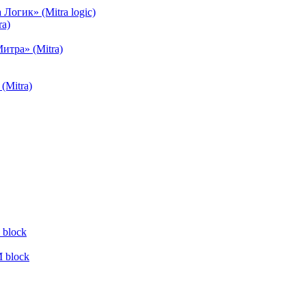
огик» (Mitra logic)
a)
тра» (Mitra)
(Mitra)
block
 block