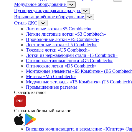
Модульное оборудование
Пускорегулирующая аппаратура
Взрывозащищённое оборудование
Стиль ДКС
Листовые лотки «S5 Combitech»
Лёгкие листовые лотки «S3 Combitech»
Проволочные лотки «F5 Combitech»
Лестничные лотки «L5 Combitech»
Тяжелые лотки «U5 Combitech»
Лотки из нержавеющей стали «I5 Combitech»
Стеклопластиковые лотки «G5 Combitech»
Оптические лотки «D5 Combitech»
Монтажные элементы «Б5 Комбитек» (B5 Combitech
Метизы «M5 Combitech»
Модульные эстакады «Т5 Комбитек» (T5 Combitech)
Промышленные разъемы
Скачать каталог
Скачать мобильный каталог
Внешняя молниезащита и заземление «Юпитер» (Jupi