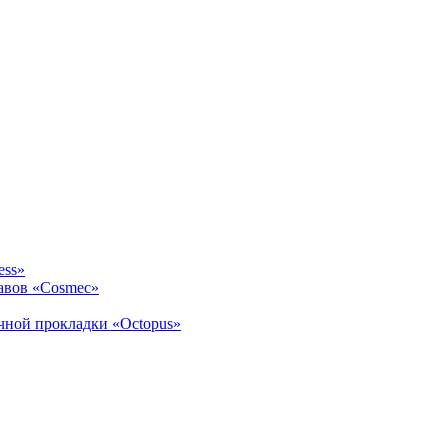
ess»
авов «Cosmec»
ичной прокладки «Octopus»