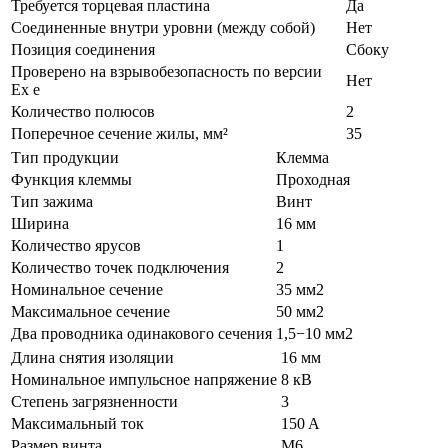
Требуется торцевая пластина
Да
Соединенные внутри уровни (между собой)
Нет
Позиция соединения
Сбоку
Проверено на взрывобезопасность по версии
Нет
Ex e
Количество полюсов
2
Поперечное сечение жилы, мм²
35
Тип продукции
Клемма
Функция клеммы
Проходная
Тип зажима
Винт
Ширина
16 мм
Количество ярусов
1
Количество точек подключения
2
Номинальное сечение
35 мм2
Максимальное сечение
50 мм2
Два проводника одинакового сечения
1,5−10 мм2
Длина снятия изоляции
16 мм
Номинальное импульсное напряжение
8 кВ
Степень загрязненности
3
Максимальный ток
150 A
Размер винта
M6