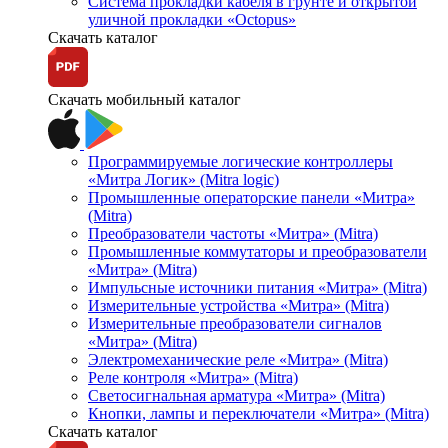
Система прокладки кабеля в грунте и открытой
уличной прокладки «Octopus»
Скачать каталог
Скачать мобильный каталог
Программируемые логические контроллеры
«Митра Логик» (Mitra logic)
Промышленные операторские панели «Митра»
(Mitra)
Преобразователи частоты «Митра» (Mitra)
Промышленные коммутаторы и преобразователи
«Митра» (Mitra)
Импульсные источники питания «Митра» (Mitra)
Измерительные устройства «Митра» (Mitra)
Измерительные преобразователи сигналов
«Митра» (Mitra)
Электромеханические реле «Митра» (Mitra)
Реле контроля «Митра» (Mitra)
Светосигнальная арматура «Митра» (Mitra)
Кнопки, лампы и переключатели «Митра» (Mitra)
Скачать каталог