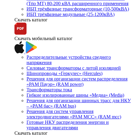
(Trio MT) 80-200 кВА расширенного применения
ИБП трёхфазные трансформаторные (10-500кВА)
ИБП трёхфазные модульные (25-1200кВА)
Скачать каталог
Скачать мобильный каталог
Распределительные устройства среднего
напряжения
Силовые трансформаторы с литой изоляцией
Шинопроводы «Геркулес» (Hercules)
Решения для организации систем распределения
«РАМ Пауэр» (RAM power)
Трансформаторы тока
Гибкие изолированные шины «Медиа» (Media)
Решения для организации шинных трасс для НКУ
– «РАМ бас» (RAM bus)
Решения для систем управления
электродвигателями «РАМ МСС» (RAM mcc)
Готовые НКУ распределения энергии и
управления двигателями
Скачать каталог