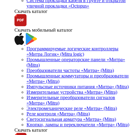
Система прокладки кабеля в грунте и открытой
уличной прокладки «Octopus»
Скачать каталог
Скачать мобильный каталог
Программируемые логические контроллеры
«Митра Логик» (Mitra logic)
Промышленные операторские панели «Митра»
(Mitra)
Преобразователи частоты «Митра» (Mitra)
Промышленные коммутаторы и преобразователи
«Митра» (Mitra)
Импульсные источники питания «Митра» (Mitra)
Измерительные устройства «Митра» (Mitra)
Измерительные преобразователи сигналов
«Митра» (Mitra)
Электромеханические реле «Митра» (Mitra)
Реле контроля «Митра» (Mitra)
Светосигнальная арматура «Митра» (Mitra)
Кнопки, лампы и переключатели «Митра» (Mitra)
Скачать каталог