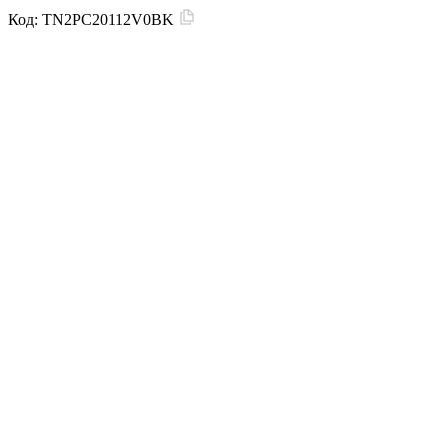
Код:
TN2PC20112V0BK