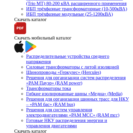
(Trio MT) 80-200 кВА расширенного применения
ИБП трёхфазные трансформаторные (10-500кВА)
ИБП трёхфазные модульные (25-1200кВА)
Скачать каталог
Скачать мобильный каталог
Распределительные устройства среднего
напряжения
Силовые трансформаторы с литой изоляцией
Шинопроводы «Геркулес» (Hercules)
Решения для организации систем распределения
«РАМ Пауэр» (RAM power)
Трансформаторы тока
Гибкие изолированные шины «Медиа» (Media)
Решения для организации шинных трасс для НКУ
– «РАМ бас» (RAM bus)
Решения для систем управления
электродвигателями «РАМ МСС» (RAM mcc)
Готовые НКУ распределения энергии и
управления двигателями
Скачать каталог