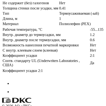
Не содержит (без) галогенов
Нет
Толщина стенки после усадки, мм
0.41
Тип
Термоусаживаемая (-ый)
Длина, м
1
Материал
Полиолефин (PEX)
Рабочая температура, °C
-55...135
Внутр. диаметр до термоусадки, мм
1.2
Внутр. диаметр после термоусадки, мм
0.6
Возможность нанесения печатной маркировки
Нет
С внутр. клеевым слоем (клеевая)
Нет
Коэффициент усадки
2:1
Соотв. стандарту UL (Underwriters Laboratories ,
Да
США)
Коэффициент усадки
2:1
© 2026 АО «ДКС»