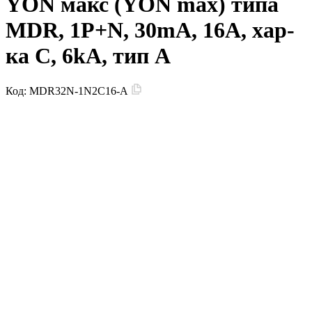
YON макс (YON max) типа
MDR, 1P+N, 30mA, 16A, хар-
ка C, 6kA, тип А
Код:
MDR32N-1N2C16-A