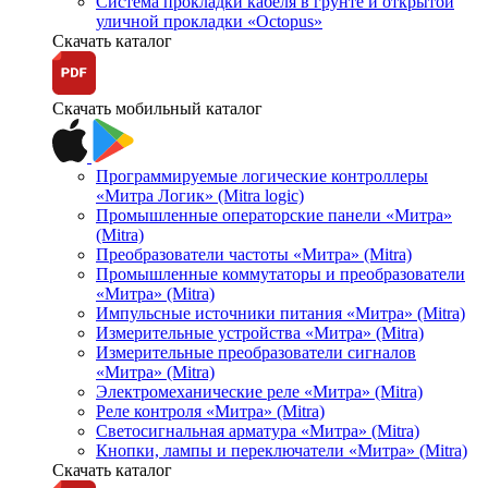
Система прокладки кабеля в грунте и открытой
уличной прокладки «Octopus»
Скачать каталог
Скачать мобильный каталог
Программируемые логические контроллеры
«Митра Логик» (Mitra logic)
Промышленные операторские панели «Митра»
(Mitra)
Преобразователи частоты «Митра» (Mitra)
Промышленные коммутаторы и преобразователи
«Митра» (Mitra)
Импульсные источники питания «Митра» (Mitra)
Измерительные устройства «Митра» (Mitra)
Измерительные преобразователи сигналов
«Митра» (Mitra)
Электромеханические реле «Митра» (Mitra)
Реле контроля «Митра» (Mitra)
Светосигнальная арматура «Митра» (Mitra)
Кнопки, лампы и переключатели «Митра» (Mitra)
Скачать каталог