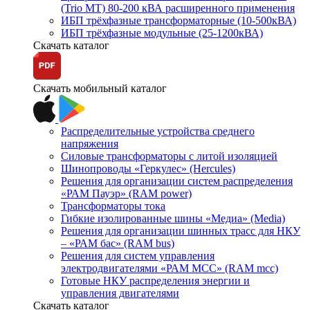
(Trio MT) 80-200 кВА расширенного применения
ИБП трёхфазные трансформаторные (10-500кВА)
ИБП трёхфазные модульные (25-1200кВА)
Скачать каталог
Скачать мобильный каталог
Распределительные устройства среднего
напряжения
Силовые трансформаторы с литой изоляцией
Шинопроводы «Геркулес» (Hercules)
Решения для организации систем распределения
«РАМ Пауэр» (RAM power)
Трансформаторы тока
Гибкие изолированные шины «Медиа» (Media)
Решения для организации шинных трасс для НКУ
– «РАМ бас» (RAM bus)
Решения для систем управления
электродвигателями «РАМ МСС» (RAM mcc)
Готовые НКУ распределения энергии и
управления двигателями
Скачать каталог