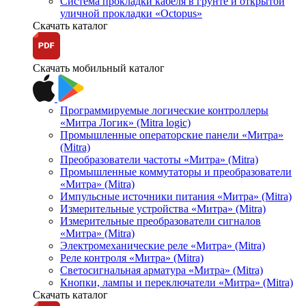
Система прокладки кабеля в грунте и открытой
уличной прокладки «Octopus»
Скачать каталог
Скачать мобильный каталог
Программируемые логические контроллеры
«Митра Логик» (Mitra logic)
Промышленные операторские панели «Митра»
(Mitra)
Преобразователи частоты «Митра» (Mitra)
Промышленные коммутаторы и преобразователи
«Митра» (Mitra)
Импульсные источники питания «Митра» (Mitra)
Измерительные устройства «Митра» (Mitra)
Измерительные преобразователи сигналов
«Митра» (Mitra)
Электромеханические реле «Митра» (Mitra)
Реле контроля «Митра» (Mitra)
Светосигнальная арматура «Митра» (Mitra)
Кнопки, лампы и переключатели «Митра» (Mitra)
Скачать каталог