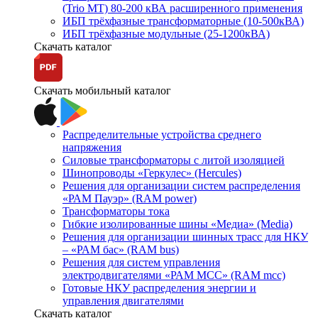
(Trio MT) 80-200 кВА расширенного применения
ИБП трёхфазные трансформаторные (10-500кВА)
ИБП трёхфазные модульные (25-1200кВА)
Скачать каталог
Скачать мобильный каталог
Распределительные устройства среднего
напряжения
Силовые трансформаторы с литой изоляцией
Шинопроводы «Геркулес» (Hercules)
Решения для организации систем распределения
«РАМ Пауэр» (RAM power)
Трансформаторы тока
Гибкие изолированные шины «Медиа» (Media)
Решения для организации шинных трасс для НКУ
– «РАМ бас» (RAM bus)
Решения для систем управления
электродвигателями «РАМ МСС» (RAM mcc)
Готовые НКУ распределения энергии и
управления двигателями
Скачать каталог