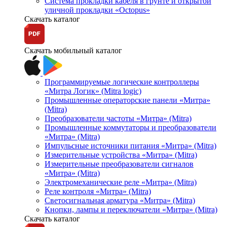
Система прокладки кабеля в грунте и открытой
уличной прокладки «Octopus»
Скачать каталог
Скачать мобильный каталог
Программируемые логические контроллеры
«Митра Логик» (Mitra logic)
Промышленные операторские панели «Митра»
(Mitra)
Преобразователи частоты «Митра» (Mitra)
Промышленные коммутаторы и преобразователи
«Митра» (Mitra)
Импульсные источники питания «Митра» (Mitra)
Измерительные устройства «Митра» (Mitra)
Измерительные преобразователи сигналов
«Митра» (Mitra)
Электромеханические реле «Митра» (Mitra)
Реле контроля «Митра» (Mitra)
Светосигнальная арматура «Митра» (Mitra)
Кнопки, лампы и переключатели «Митра» (Mitra)
Скачать каталог