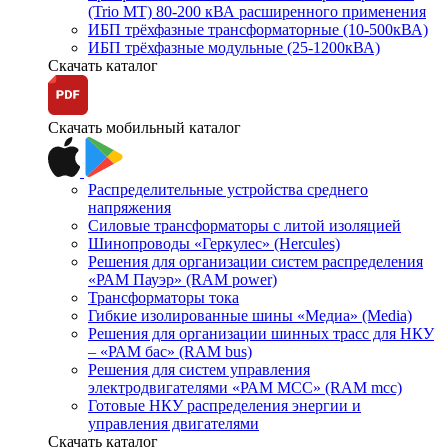
(Trio MT) 80-200 кВА расширенного применения
ИБП трёхфазные трансформаторные (10-500кВА)
ИБП трёхфазные модульные (25-1200кВА)
Скачать каталог
Скачать мобильный каталог
Распределительные устройства среднего
напряжения
Силовые трансформаторы с литой изоляцией
Шинопроводы «Геркулес» (Hercules)
Решения для организации систем распределения
«РАМ Пауэр» (RAM power)
Трансформаторы тока
Гибкие изолированные шины «Медиа» (Media)
Решения для организации шинных трасс для НКУ
– «РАМ бас» (RAM bus)
Решения для систем управления
электродвигателями «РАМ МСС» (RAM mcc)
Готовые НКУ распределения энергии и
управления двигателями
Скачать каталог