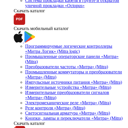
Система прокладки кабеля в грунте и открытой
уличной прокладки «Octopus»
Скачать каталог
Скачать мобильный каталог
Программируемые логические контроллеры
«Митра Логик» (Mitra logic)
Промышленные операторские панели «Митра»
(Mitra)
Преобразователи частоты «Митра» (Mitra)
Промышленные коммутаторы и преобразователи
«Митра» (Mitra)
Импульсные источники питания «Митра» (Mitra)
Измерительные устройства «Митра» (Mitra)
Измерительные преобразователи сигналов
«Митра» (Mitra)
Электромеханические реле «Митра» (Mitra)
Реле контроля «Митра» (Mitra)
Светосигнальная арматура «Митра» (Mitra)
Кнопки, лампы и переключатели «Митра» (Mitra)
Скачать каталог