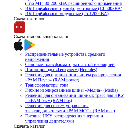
(Trio MT) 80-200 кВА расширенного применения
ИБП трёхфазные трансформаторные (10-500кВА)
ИБП трёхфазные модульные (25-1200кВА)
Скачать каталог
Скачать мобильный каталог
Распределительные устройства среднего
напряжения
Силовые трансформаторы с литой изоляцией
Шинопроводы «Геркулес» (Hercules)
Решения для организации систем распределения
«РАМ Пауэр» (RAM power)
Трансформаторы тока
Гибкие изолированные шины «Медиа» (Media)
Решения для организации шинных трасс для НКУ
– «РАМ бас» (RAM bus)
Решения для систем управления
электродвигателями «РАМ МСС» (RAM mcc)
Готовые НКУ распределения энергии и
управления двигателями
Скачать каталог