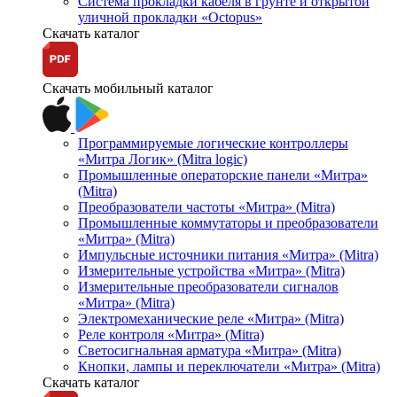
Система прокладки кабеля в грунте и открытой
уличной прокладки «Octopus»
Скачать каталог
Скачать мобильный каталог
Программируемые логические контроллеры
«Митра Логик» (Mitra logic)
Промышленные операторские панели «Митра»
(Mitra)
Преобразователи частоты «Митра» (Mitra)
Промышленные коммутаторы и преобразователи
«Митра» (Mitra)
Импульсные источники питания «Митра» (Mitra)
Измерительные устройства «Митра» (Mitra)
Измерительные преобразователи сигналов
«Митра» (Mitra)
Электромеханические реле «Митра» (Mitra)
Реле контроля «Митра» (Mitra)
Светосигнальная арматура «Митра» (Mitra)
Кнопки, лампы и переключатели «Митра» (Mitra)
Скачать каталог