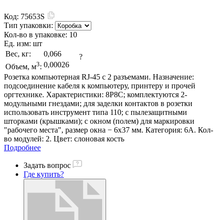
Код:
75653S
Тип упаковки:
Кол-во в упаковке:
10
Ед. изм:
шт
Вес, кг:
0,066
?
3
0,00026
Объем, м
:
Розетка компьютерная RJ-45 с 2 разъемами. Назначение:
подсоединение кабеля к компьютеру, принтеру и прочей
оргтехнике. Характеристики: 8P8C; комплектуются 2-
модульными гнездами; для заделки контактов в розетки
использовать инструмент типа 110; с пылезащитными
шторками (крышками); с окном (полем) для маркировки
"рабочего места", размер окна − 6х37 мм. Категория: 6А. Кол-
во модулей: 2. Цвет: слоновая кость
Подробнее
Задать вопрос
Где купить?