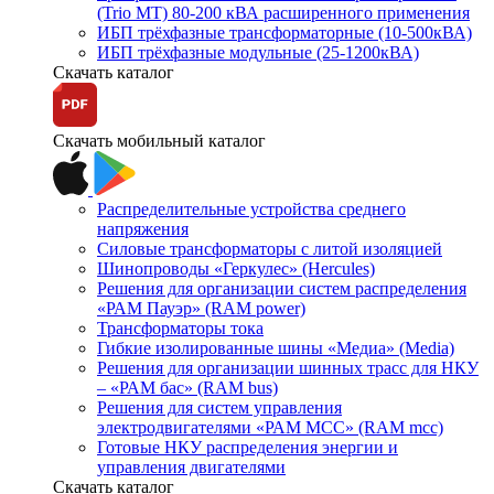
(Trio MT) 80-200 кВА расширенного применения
ИБП трёхфазные трансформаторные (10-500кВА)
ИБП трёхфазные модульные (25-1200кВА)
Скачать каталог
Скачать мобильный каталог
Распределительные устройства среднего
напряжения
Силовые трансформаторы с литой изоляцией
Шинопроводы «Геркулес» (Hercules)
Решения для организации систем распределения
«РАМ Пауэр» (RAM power)
Трансформаторы тока
Гибкие изолированные шины «Медиа» (Media)
Решения для организации шинных трасс для НКУ
– «РАМ бас» (RAM bus)
Решения для систем управления
электродвигателями «РАМ МСС» (RAM mcc)
Готовые НКУ распределения энергии и
управления двигателями
Скачать каталог