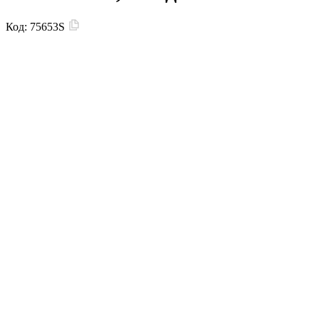
Код:
75653S