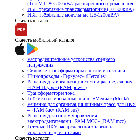
(Trio MT) 80-200 кВА расширенного применения
ИБП трёхфазные трансформаторные (10-500кВА)
ИБП трёхфазные модульные (25-1200кВА)
Скачать каталог
Скачать мобильный каталог
Распределительные устройства среднего
напряжения
Силовые трансформаторы с литой изоляцией
Шинопроводы «Геркулес» (Hercules)
Решения для организации систем распределения
«РАМ Пауэр» (RAM power)
Трансформаторы тока
Гибкие изолированные шины «Медиа» (Media)
Решения для организации шинных трасс для НКУ
– «РАМ бас» (RAM bus)
Решения для систем управления
электродвигателями «РАМ МСС» (RAM mcc)
Готовые НКУ распределения энергии и
управления двигателями
Скачать каталог