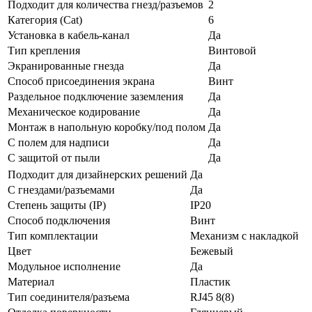
Подходит для количества гнезд/разъемов
2
Категория (Cat)
6
Установка в кабель-канал
Да
Тип крепления
Винтовой
Экранированные гнезда
Да
Способ присоединения экрана
Винт
Раздельное подключение заземления
Да
Механическое кодирование
Да
Монтаж в напольную коробку/под полом
Да
С полем для надписи
Да
С защитой от пыли
Да
Подходит для дизайнерских решений
Да
С гнездами/разъемами
Да
Степень защиты (IP)
IP20
Способ подключения
Винт
Тип комплектации
Механизм с накладкой
Цвет
Бежевый
Модульное исполнение
Да
Материал
Пластик
Тип соединителя/разъема
RJ45 8(8)