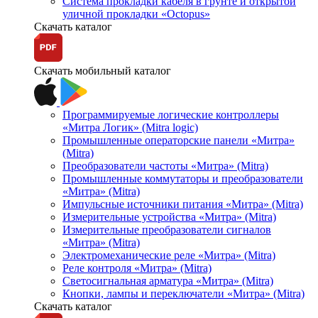
Система прокладки кабеля в грунте и открытой
уличной прокладки «Octopus»
Скачать каталог
Скачать мобильный каталог
Программируемые логические контроллеры
«Митра Логик» (Mitra logic)
Промышленные операторские панели «Митра»
(Mitra)
Преобразователи частоты «Митра» (Mitra)
Промышленные коммутаторы и преобразователи
«Митра» (Mitra)
Импульсные источники питания «Митра» (Mitra)
Измерительные устройства «Митра» (Mitra)
Измерительные преобразователи сигналов
«Митра» (Mitra)
Электромеханические реле «Митра» (Mitra)
Реле контроля «Митра» (Mitra)
Светосигнальная арматура «Митра» (Mitra)
Кнопки, лампы и переключатели «Митра» (Mitra)
Скачать каталог