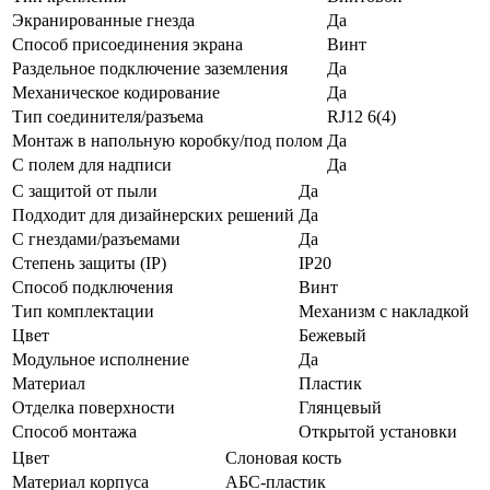
Экранированные гнезда
Да
Способ присоединения экрана
Винт
Раздельное подключение заземления
Да
Механическое кодирование
Да
Тип соединителя/разъема
RJ12 6(4)
Монтаж в напольную коробку/под полом
Да
С полем для надписи
Да
С защитой от пыли
Да
Подходит для дизайнерских решений
Да
С гнездами/разъемами
Да
Степень защиты (IP)
IP20
Способ подключения
Винт
Тип комплектации
Механизм с накладкой
Цвет
Бежевый
Модульное исполнение
Да
Материал
Пластик
Отделка поверхности
Глянцевый
Способ монтажа
Открытой установки
Цвет
Слоновая кость
Материал корпуса
АБС-пластик