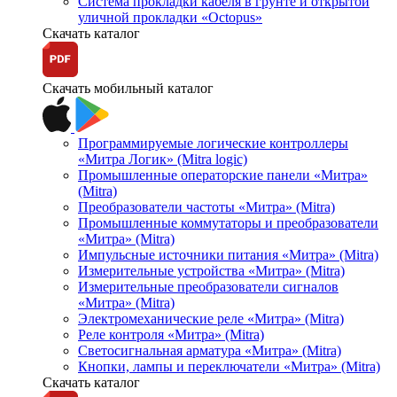
Система прокладки кабеля в грунте и открытой
уличной прокладки «Octopus»
Скачать каталог
Скачать мобильный каталог
Программируемые логические контроллеры
«Митра Логик» (Mitra logic)
Промышленные операторские панели «Митра»
(Mitra)
Преобразователи частоты «Митра» (Mitra)
Промышленные коммутаторы и преобразователи
«Митра» (Mitra)
Импульсные источники питания «Митра» (Mitra)
Измерительные устройства «Митра» (Mitra)
Измерительные преобразователи сигналов
«Митра» (Mitra)
Электромеханические реле «Митра» (Mitra)
Реле контроля «Митра» (Mitra)
Светосигнальная арматура «Митра» (Mitra)
Кнопки, лампы и переключатели «Митра» (Mitra)
Скачать каталог