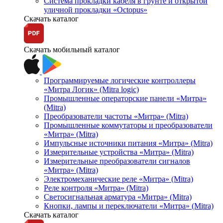
Система прокладки кабеля в грунте и открытой
уличной прокладки «Octopus»
Скачать каталог
Скачать мобильный каталог
Программируемые логические контроллеры
«Митра Логик» (Mitra logic)
Промышленные операторские панели «Митра»
(Mitra)
Преобразователи частоты «Митра» (Mitra)
Промышленные коммутаторы и преобразователи
«Митра» (Mitra)
Импульсные источники питания «Митра» (Mitra)
Измерительные устройства «Митра» (Mitra)
Измерительные преобразователи сигналов
«Митра» (Mitra)
Электромеханические реле «Митра» (Mitra)
Реле контроля «Митра» (Mitra)
Светосигнальная арматура «Митра» (Mitra)
Кнопки, лампы и переключатели «Митра» (Mitra)
Скачать каталог