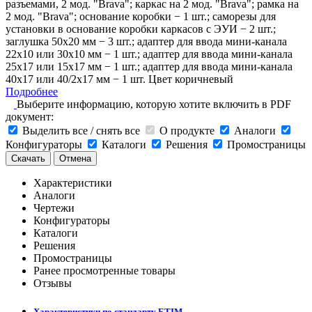
разъемами, 2 мод. "Brava"; каркас на 2 мод. "Brava"; рамка на
2 мод. "Brava"; основание коробки − 1 шт.; саморезы для
установки в основание коробки каркасов с ЭУИ − 2 шт.;
заглушка 50х20 мм − 3 шт.; адаптер для ввода мини-канала
22х10 или 30х10 мм − 1 шт.; адаптер для ввода мини-канала
25х17 или 15х17 мм − 1 шт.; адаптер для ввода мини-канала
40х17 или 40/2х17 мм − 1 шт. Цвет коричневый
Подробнее
Выберите информацию, которую хотите включить в PDF
документ:
Выделить все / снять все
О продукте
Аналоги
Конфигураторы
Каталоги
Решения
Промостраницы
Скачать
Отмена
Характеристики
Аналоги
Чертежи
Конфигураторы
Каталоги
Решения
Промостраницы
Ранее просмотренные товары
Отзывы
Характеристики по стандарту ETIM