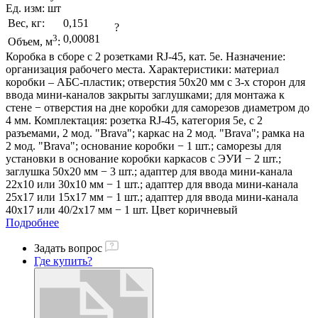
Ед. изм:
шт
Вес, кг:
0,151
?
3
0,00081
Объем, м
:
Коробка в сборе с 2 розетками RJ-45, кат. 5е. Назначение:
организация рабочего места. Характеристики: материал
коробки – АБС-пластик; отверстия 50х20 мм с 3-х сторон для
ввода мини-каналов закрыты заглушками; для монтажа к
стене − отверстия на дне коробки для саморезов диаметром до
4 мм. Комплектация: розетка RJ-45, категория 5e, с 2
разъемами, 2 мод. "Brava"; каркас на 2 мод. "Brava"; рамка на
2 мод. "Brava"; основание коробки − 1 шт.; саморезы для
установки в основание коробки каркасов с ЭУИ − 2 шт.;
заглушка 50х20 мм − 3 шт.; адаптер для ввода мини-канала
22х10 или 30х10 мм − 1 шт.; адаптер для ввода мини-канала
25х17 или 15х17 мм − 1 шт.; адаптер для ввода мини-канала
40х17 или 40/2х17 мм − 1 шт. Цвет коричневый
Подробнее
Задать вопрос
Где купить?