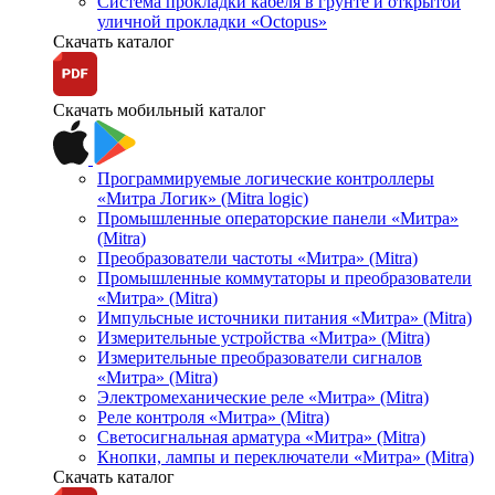
Система прокладки кабеля в грунте и открытой
уличной прокладки «Octopus»
Скачать каталог
Скачать мобильный каталог
Программируемые логические контроллеры
«Митра Логик» (Mitra logic)
Промышленные операторские панели «Митра»
(Mitra)
Преобразователи частоты «Митра» (Mitra)
Промышленные коммутаторы и преобразователи
«Митра» (Mitra)
Импульсные источники питания «Митра» (Mitra)
Измерительные устройства «Митра» (Mitra)
Измерительные преобразователи сигналов
«Митра» (Mitra)
Электромеханические реле «Митра» (Mitra)
Реле контроля «Митра» (Mitra)
Светосигнальная арматура «Митра» (Mitra)
Кнопки, лампы и переключатели «Митра» (Mitra)
Скачать каталог