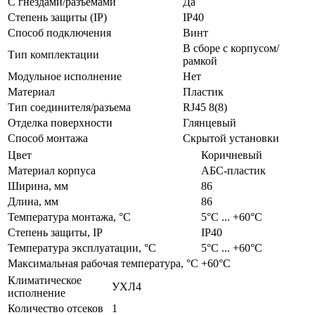
С гнездами/разъемами
Да
Степень защиты (IP)
IP40
Способ подключения
Винт
В сборе с корпусом/
Тип комплектации
рамкой
Модульное исполнение
Нет
Материал
Пластик
Тип соединителя/разъема
RJ45 8(8)
Отделка поверхности
Глянцевый
Способ монтажа
Скрытой установки
Цвет
Коричневый
Материал корпуса
АБС-пластик
Ширина, мм
86
Длина, мм
86
Температура монтажа, °С
­5°С ... +60°С
Степень защиты, IP
IP40
Температура эксплуатации, °С
­5°С ... +60°С
Максимальная рабочая температура, °С
+60°C
Климатическое
УХЛ4
исполнение
Количество отсеков
1