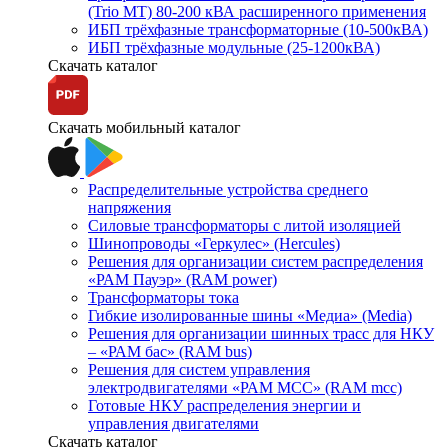
(Trio MT) 80-200 кВА расширенного применения
ИБП трёхфазные трансформаторные (10-500кВА)
ИБП трёхфазные модульные (25-1200кВА)
Скачать каталог
Скачать мобильный каталог
Распределительные устройства среднего
напряжения
Силовые трансформаторы с литой изоляцией
Шинопроводы «Геркулес» (Hercules)
Решения для организации систем распределения
«РАМ Пауэр» (RAM power)
Трансформаторы тока
Гибкие изолированные шины «Медиа» (Media)
Решения для организации шинных трасс для НКУ
– «РАМ бас» (RAM bus)
Решения для систем управления
электродвигателями «РАМ МСС» (RAM mcc)
Готовые НКУ распределения энергии и
управления двигателями
Скачать каталог