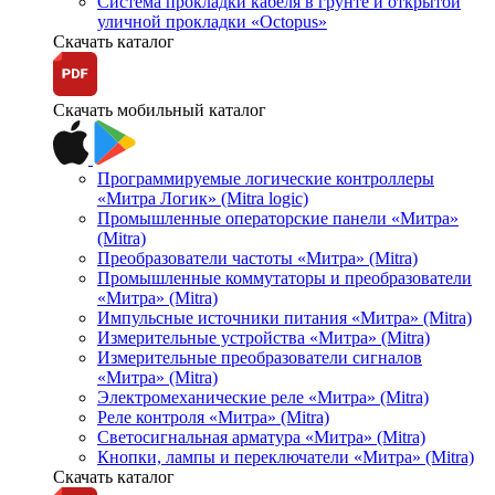
Система прокладки кабеля в грунте и открытой
уличной прокладки «Octopus»
Скачать каталог
Скачать мобильный каталог
Программируемые логические контроллеры
«Митра Логик» (Mitra logic)
Промышленные операторские панели «Митра»
(Mitra)
Преобразователи частоты «Митра» (Mitra)
Промышленные коммутаторы и преобразователи
«Митра» (Mitra)
Импульсные источники питания «Митра» (Mitra)
Измерительные устройства «Митра» (Mitra)
Измерительные преобразователи сигналов
«Митра» (Mitra)
Электромеханические реле «Митра» (Mitra)
Реле контроля «Митра» (Mitra)
Светосигнальная арматура «Митра» (Mitra)
Кнопки, лампы и переключатели «Митра» (Mitra)
Скачать каталог