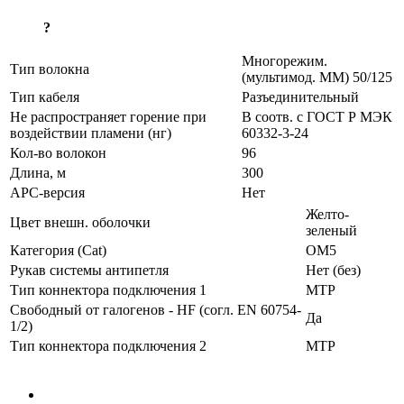
?
Многорежим.
Тип волокна
(мультимод. MM) 50/125
Тип кабеля
Разъединительный
Не распространяет горение при
В соотв. с ГОСТ Р МЭК
воздействии пламени (нг)
60332-3-24
Кол-во волокон
96
Длина, м
300
APC-версия
Нет
Желто-
Цвет внешн. оболочки
зеленый
Категория (Cat)
ОМ5
Рукав системы антипетля
Нет (без)
Тип коннектора подключения 1
MTP
Свободный от галогенов - HF (согл. EN 60754-
Да
1/2)
Тип коннектора подключения 2
MTP