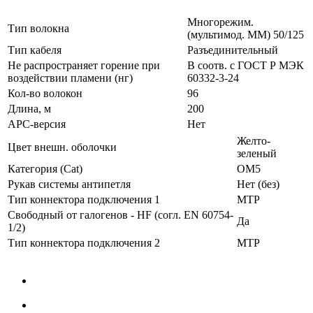
Многорежим.
Тип волокна
(мультимод. MM) 50/125
Тип кабеля
Разъединительный
Не распространяет горение при
В соотв. с ГОСТ Р МЭК
воздействии пламени (нг)
60332-3-24
Кол-во волокон
96
Длина, м
200
APC-версия
Нет
Желто-
Цвет внешн. оболочки
зеленый
Категория (Cat)
ОМ5
Рукав системы антипетля
Нет (без)
Тип коннектора подключения 1
MTP
Свободный от галогенов - HF (согл. EN 60754-
Да
1/2)
Тип коннектора подключения 2
MTP