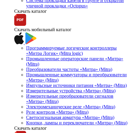
Система прокладки кабеля в грунте и открытой
уличной прокладки «Octopus»
Скачать каталог
Скачать мобильный каталог
Программируемые логические контроллеры
«Митра Логик» (Mitra logic)
Промышленные операторские панели «Митра»
(Mitra)
Преобразователи частоты «Митра» (Mitra)
Промышленные коммутаторы и преобразователи
«Митра» (Mitra)
Импульсные источники питания «Митра» (Mitra)
Измерительные устройства «Митра» (Mitra)
Измерительные преобразователи сигналов
«Митра» (Mitra)
Электромеханические реле «Митра» (Mitra)
Реле контроля «Митра» (Mitra)
Светосигнальная арматура «Митра» (Mitra)
Кнопки, лампы и переключатели «Митра» (Mitra)
Скачать каталог