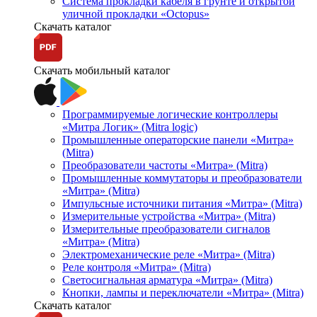
Система прокладки кабеля в грунте и открытой
уличной прокладки «Octopus»
Скачать каталог
Скачать мобильный каталог
Программируемые логические контроллеры
«Митра Логик» (Mitra logic)
Промышленные операторские панели «Митра»
(Mitra)
Преобразователи частоты «Митра» (Mitra)
Промышленные коммутаторы и преобразователи
«Митра» (Mitra)
Импульсные источники питания «Митра» (Mitra)
Измерительные устройства «Митра» (Mitra)
Измерительные преобразователи сигналов
«Митра» (Mitra)
Электромеханические реле «Митра» (Mitra)
Реле контроля «Митра» (Mitra)
Светосигнальная арматура «Митра» (Mitra)
Кнопки, лампы и переключатели «Митра» (Mitra)
Скачать каталог