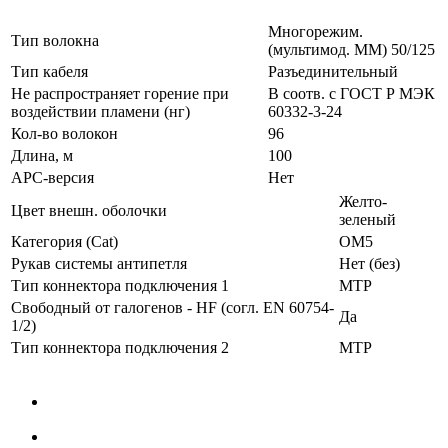
Многорежим.
Тип волокна
(мультимод. MM) 50/125
Тип кабеля
Разъединительный
Не распространяет горение при
В соотв. с ГОСТ Р МЭК
воздействии пламени (нг)
60332-3-24
Кол-во волокон
96
Длина, м
100
APC-версия
Нет
Желто-
Цвет внешн. оболочки
зеленый
Категория (Cat)
ОМ5
Рукав системы антипетля
Нет (без)
Тип коннектора подключения 1
MTP
Свободный от галогенов - HF (согл. EN 60754-
Да
1/2)
Тип коннектора подключения 2
MTP