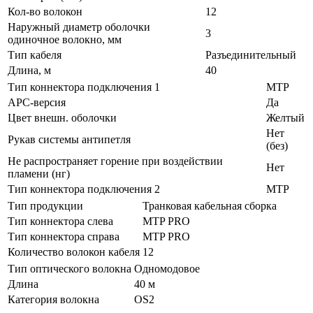
Кол-во волокон
12
Наружный диаметр оболочки
3
одиночное волокно, мм
Тип кабеля
Разъединительный
Длина, м
40
Тип коннектора подключения 1
MTP
APC-версия
Да
Цвет внешн. оболочки
Желтый
Нет
Рукав системы антипетля
(без)
Не распространяет горение при воздействии
Нет
пламени (нг)
Тип коннектора подключения 2
MTP
Тип продукции
Транковая кабельная сборка
Тип коннектора слева
MTP PRO
Тип коннектора справа
MTP PRO
Количество волокон кабеля
12
Тип оптического волокна
Одномодовое
Длина
40 м
Категория волокна
OS2