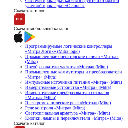
Система прокладки кабеля в грунте и открытой
уличной прокладки «Octopus»
Скачать каталог
Скачать мобильный каталог
Программируемые логические контроллеры
«Митра Логик» (Mitra logic)
Промышленные операторские панели «Митра»
(Mitra)
Преобразователи частоты «Митра» (Mitra)
Промышленные коммутаторы и преобразователи
«Митра» (Mitra)
Импульсные источники питания «Митра» (Mitra)
Измерительные устройства «Митра» (Mitra)
Измерительные преобразователи сигналов
«Митра» (Mitra)
Электромеханические реле «Митра» (Mitra)
Реле контроля «Митра» (Mitra)
Светосигнальная арматура «Митра» (Mitra)
Кнопки, лампы и переключатели «Митра» (Mitra)
Скачать каталог