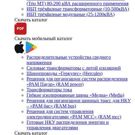
(Trio MT) 80-200 кВА расширенного применения
ИБП трёхфазные трансформаторные (10-500кВА)
ИБП трёхфазные модульные (25-1200кВА)
Скачать каталог
Скачать мобильный каталог
Распределительные устройства среднего
напряжения
Силовые трансформаторы с литой изоляцией
Шинопроводы «Геркулес» (Hercules)
Решения для организации систем распределения
«РАМ Пауэр» (RAM power)
Трансформаторы тока
Гибкие изолированные шины «Медиа» (Media)
Решения для организации шинных трасс для НКУ
– «РАМ бас» (RAM bus)
Решения для систем управления
электродвигателями «РАМ МСС» (RAM mcc)
Готовые НКУ распределения энергии и
управления двигателями
Скачать каталог