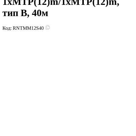
1xMTP(12)m/1xMTP(12)m,
тип B, 40м
Код:
RNTMM12S40