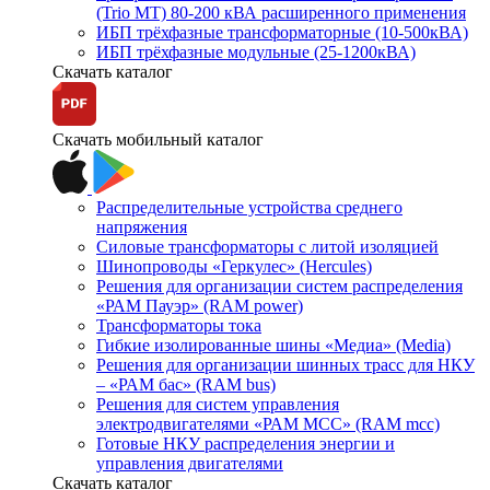
(Trio MT) 80-200 кВА расширенного применения
ИБП трёхфазные трансформаторные (10-500кВА)
ИБП трёхфазные модульные (25-1200кВА)
Скачать каталог
Скачать мобильный каталог
Распределительные устройства среднего
напряжения
Силовые трансформаторы с литой изоляцией
Шинопроводы «Геркулес» (Hercules)
Решения для организации систем распределения
«РАМ Пауэр» (RAM power)
Трансформаторы тока
Гибкие изолированные шины «Медиа» (Media)
Решения для организации шинных трасс для НКУ
– «РАМ бас» (RAM bus)
Решения для систем управления
электродвигателями «РАМ МСС» (RAM mcc)
Готовые НКУ распределения энергии и
управления двигателями
Скачать каталог