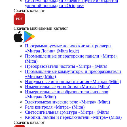
Система прокладки кабеля в грунте и открытой
уличной прокладки «Octopus»
Скачать каталог
Скачать мобильный каталог
Программируемые логические контроллеры
«Митра Логик» (Mitra logic)
Промышленные операторские панели «Митра»
(Mitra)
Преобразователи частоты «Митра» (Mitra)
Промышленные коммутаторы и преобразователи
«Митра» (Mitra)
Импульсные источники питания «Митра» (Mitra)
Измерительные устройства «Митра» (Mitra)
Измерительные преобразователи сигналов
«Митра» (Mitra)
Электромеханические реле «Митра» (Mitra)
Реле контроля «Митра» (Mitra)
Светосигнальная арматура «Митра» (Mitra)
Кнопки, лампы и переключатели «Митра» (Mitra)
Скачать каталог