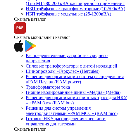
(Trio MT) 80-200 кВА расширенного применения
ИБП трёхфазные трансформаторные (10-500кВА)
ИБП трёхфазные модульные (25-1200кВА)
Скачать каталог
Скачать мобильный каталог
Распределительные устройства среднего
напряжения
Силовые трансформаторы с литой изоляцией
Шинопроводы «Геркулес» (Hercules)
Решения для организации систем распределения
«РАМ Пауэр» (RAM power)
Трансформаторы тока
Гибкие изолированные шины «Медиа» (Media)
Решения для организации шинных трасс для НКУ
– «РАМ бас» (RAM bus)
Решения для систем управления
электродвигателями «РАМ МСС» (RAM mcc)
Готовые НКУ распределения энергии и
управления двигателями
Скачать каталог