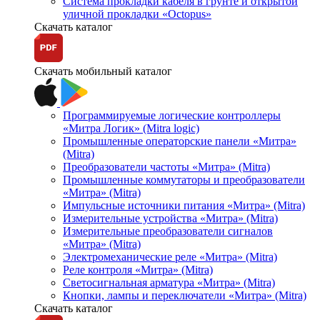
Система прокладки кабеля в грунте и открытой
уличной прокладки «Octopus»
Скачать каталог
Скачать мобильный каталог
Программируемые логические контроллеры
«Митра Логик» (Mitra logic)
Промышленные операторские панели «Митра»
(Mitra)
Преобразователи частоты «Митра» (Mitra)
Промышленные коммутаторы и преобразователи
«Митра» (Mitra)
Импульсные источники питания «Митра» (Mitra)
Измерительные устройства «Митра» (Mitra)
Измерительные преобразователи сигналов
«Митра» (Mitra)
Электромеханические реле «Митра» (Mitra)
Реле контроля «Митра» (Mitra)
Светосигнальная арматура «Митра» (Mitra)
Кнопки, лампы и переключатели «Митра» (Mitra)
Скачать каталог