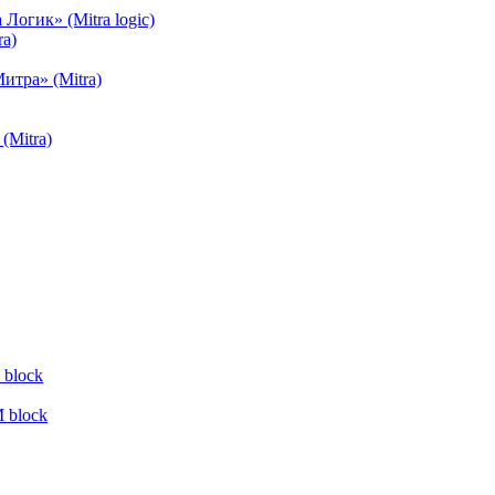
огик» (Mitra logic)
a)
тра» (Mitra)
(Mitra)
block
 block