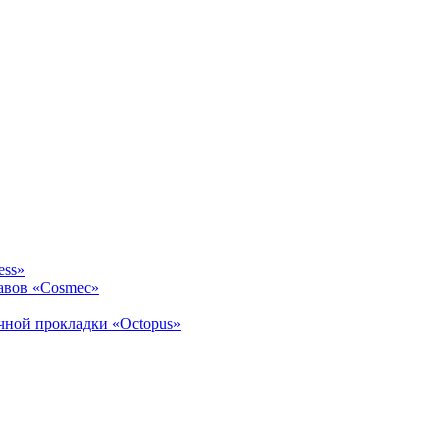
ess»
авов «Cosmec»
ичной прокладки «Octopus»