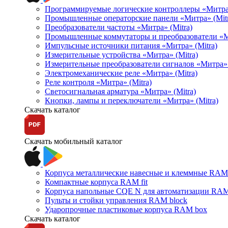
Программируемые логические контроллеры «Митра Л
Промышленные операторские панели «Митра» (Mitr
Преобразователи частоты «Митра» (Mitra)
Промышленные коммутаторы и преобразователи «Ми
Импульсные источники питания «Митра» (Mitra)
Измерительные устройства «Митра» (Mitra)
Измерительные преобразователи сигналов «Митра» 
Электромеханические реле «Митра» (Mitra)
Реле контроля «Митра» (Mitra)
Светосигнальная арматура «Митра» (Mitra)
Кнопки, лампы и переключатели «Митра» (Mitra)
Скачать каталог
Скачать мобильный каталог
Корпуса металлические навесные и клеммные RAM 
Компактные корпуса RAM fit
Корпуса напольные CQE N для автоматизации RAM
Пульты и стойки управления RAM block
Ударопрочные пластиковые корпуса RAM box
Скачать каталог