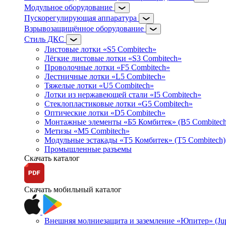
Модульное оборудование
Пускорегулирующая аппаратура
Взрывозащищённое оборудование
Стиль ДКС
Листовые лотки «S5 Combitech»
Лёгкие листовые лотки «S3 Combitech»
Проволочные лотки «F5 Combitech»
Лестничные лотки «L5 Combitech»
Тяжелые лотки «U5 Combitech»
Лотки из нержавеющей стали «I5 Combitech»
Стеклопластиковые лотки «G5 Combitech»
Оптические лотки «D5 Combitech»
Монтажные элементы «Б5 Комбитек» (B5 Combitech
Метизы «M5 Combitech»
Модульные эстакады «Т5 Комбитек» (T5 Combitech)
Промышленные разъемы
Скачать каталог
Скачать мобильный каталог
Внешняя молниезащита и заземление «Юпитер» (Jupi