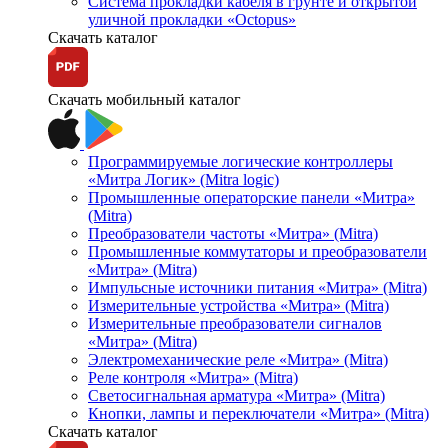
Система прокладки кабеля в грунте и открытой
уличной прокладки «Octopus»
Скачать каталог
Скачать мобильный каталог
Программируемые логические контроллеры
«Митра Логик» (Mitra logic)
Промышленные операторские панели «Митра»
(Mitra)
Преобразователи частоты «Митра» (Mitra)
Промышленные коммутаторы и преобразователи
«Митра» (Mitra)
Импульсные источники питания «Митра» (Mitra)
Измерительные устройства «Митра» (Mitra)
Измерительные преобразователи сигналов
«Митра» (Mitra)
Электромеханические реле «Митра» (Mitra)
Реле контроля «Митра» (Mitra)
Светосигнальная арматура «Митра» (Mitra)
Кнопки, лампы и переключатели «Митра» (Mitra)
Скачать каталог