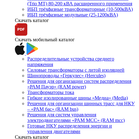
(Trio MT) 80-200 кВА расширенного применения
ИБП трёхфазные трансформаторные (10-500кВА)
ИБП трёхфазные модульные (25-1200кВА)
Скачать каталог
Скачать мобильный каталог
Распределительные устройства среднего
напряжения
Силовые трансформаторы с литой изоляцией
Шинопроводы «Геркулес» (Hercules)
Решения для организации систем распределения
«РАМ Пауэр» (RAM power)
Трансформаторы тока
Гибкие изолированные шины «Медиа» (Media)
Решения для организации шинных трасс для НКУ
– «РАМ бас» (RAM bus)
Решения для систем управления
электродвигателями «РАМ МСС» (RAM mcc)
Готовые НКУ распределения энергии и
управления двигателями
Скачать каталог