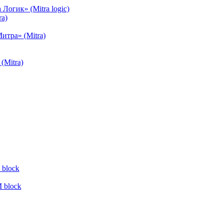
огик» (Mitra logic)
a)
тра» (Mitra)
(Mitra)
block
 block