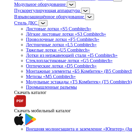
Модульное оборудование
Пускорегулирующая аппаратура
Взрывозащищённое оборудование
Стиль ДКС
Листовые лотки «S5 Combitech»
Лёгкие листовые лотки «S3 Combitech»
Проволочные лотки «F5 Combitech»
Лестничные лотки «L5 Combitech»
Тяжелые лотки «U5 Combitech»
Лотки из нержавеющей стали «I5 Combitech»
Стеклопластиковые лотки «G5 Combitech»
Оптические лотки «D5 Combitech»
Монтажные элементы «Б5 Комбитек» (B5 Combitech
Метизы «M5 Combitech»
Модульные эстакады «Т5 Комбитек» (T5 Combitech)
Промышленные разъемы
Скачать каталог
Скачать мобильный каталог
Внешняя молниезащита и заземление «Юпитер» (Jupi