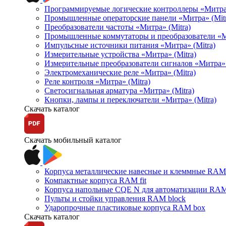
Программируемые логические контроллеры «Митра Л
Промышленные операторские панели «Митра» (Mitr
Преобразователи частоты «Митра» (Mitra)
Промышленные коммутаторы и преобразователи «Ми
Импульсные источники питания «Митра» (Mitra)
Измерительные устройства «Митра» (Mitra)
Измерительные преобразователи сигналов «Митра» 
Электромеханические реле «Митра» (Mitra)
Реле контроля «Митра» (Mitra)
Светосигнальная арматура «Митра» (Mitra)
Кнопки, лампы и переключатели «Митра» (Mitra)
Скачать каталог
Скачать мобильный каталог
Корпуса металлические навесные и клеммные RAM 
Компактные корпуса RAM fit
Корпуса напольные CQE N для автоматизации RAM
Пульты и стойки управления RAM block
Ударопрочные пластиковые корпуса RAM box
Скачать каталог