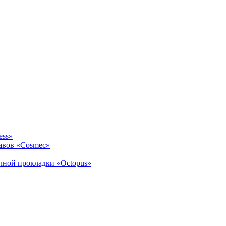
ess»
авов «Cosmec»
ичной прокладки «Octopus»