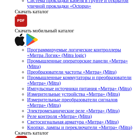
Система прокладки кабеля в грунте и открытой
уличной прокладки «Octopus»
Скачать каталог
Скачать мобильный каталог
Программируемые логические контроллеры
«Митра Логик» (Mitra logic)
Промышленные операторские панели «Митра»
(Mitra)
Преобразователи частоты «Митра» (Mitra)
Промышленные коммутаторы и преобразователи
«Митра» (Mitra)
Импульсные источники питания «Митра» (Mitra)
Измерительные устройства «Митра» (Mitra)
Измерительные преобразователи сигналов
«Митра» (Mitra)
Электромеханические реле «Митра» (Mitra)
Реле контроля «Митра» (Mitra)
Светосигнальная арматура «Митра» (Mitra)
Кнопки, лампы и переключатели «Митра» (Mitra)
Скачать каталог