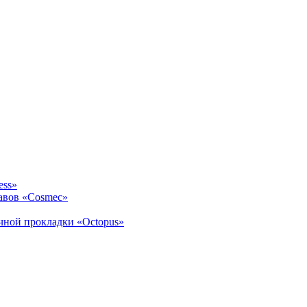
ess»
авов «Cosmec»
ичной прокладки «Octopus»