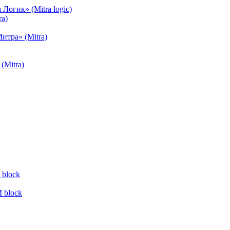
огик» (Mitra logic)
a)
тра» (Mitra)
(Mitra)
block
 block