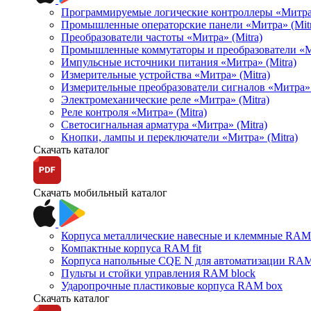
Программируемые логические контроллеры «Митра Л
Промышленные операторские панели «Митра» (Mitr
Преобразователи частоты «Митра» (Mitra)
Промышленные коммутаторы и преобразователи «Ми
Импульсные источники питания «Митра» (Mitra)
Измерительные устройства «Митра» (Mitra)
Измерительные преобразователи сигналов «Митра» 
Электромеханические реле «Митра» (Mitra)
Реле контроля «Митра» (Mitra)
Светосигнальная арматура «Митра» (Mitra)
Кнопки, лампы и переключатели «Митра» (Mitra)
Скачать каталог
Скачать мобильный каталог
Корпуса металлические навесные и клеммные RAM 
Компактные корпуса RAM fit
Корпуса напольные CQE N для автоматизации RAM
Пульты и стойки управления RAM block
Ударопрочные пластиковые корпуса RAM box
Скачать каталог