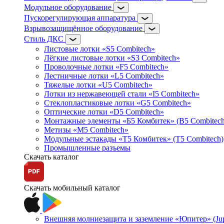
Модульное оборудование
Пускорегулирующая аппаратура
Взрывозащищённое оборудование
Стиль ДКС
Листовые лотки «S5 Combitech»
Лёгкие листовые лотки «S3 Combitech»
Проволочные лотки «F5 Combitech»
Лестничные лотки «L5 Combitech»
Тяжелые лотки «U5 Combitech»
Лотки из нержавеющей стали «I5 Combitech»
Стеклопластиковые лотки «G5 Combitech»
Оптические лотки «D5 Combitech»
Монтажные элементы «Б5 Комбитек» (B5 Combitech
Метизы «M5 Combitech»
Модульные эстакады «Т5 Комбитек» (T5 Combitech)
Промышленные разъемы
Скачать каталог
Скачать мобильный каталог
Внешняя молниезащита и заземление «Юпитер» (Jupi