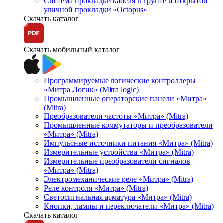
Система прокладки кабеля в грунте и открытой
уличной прокладки «Octopus»
Скачать каталог
Скачать мобильный каталог
Программируемые логические контроллеры
«Митра Логик» (Mitra logic)
Промышленные операторские панели «Митра»
(Mitra)
Преобразователи частоты «Митра» (Mitra)
Промышленные коммутаторы и преобразователи
«Митра» (Mitra)
Импульсные источники питания «Митра» (Mitra)
Измерительные устройства «Митра» (Mitra)
Измерительные преобразователи сигналов
«Митра» (Mitra)
Электромеханические реле «Митра» (Mitra)
Реле контроля «Митра» (Mitra)
Светосигнальная арматура «Митра» (Mitra)
Кнопки, лампы и переключатели «Митра» (Mitra)
Скачать каталог