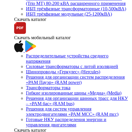
(Trio MT) 80-200 кВА расширенного применения
ИБП трёхфазные трансформаторные (10-500кВА)
ИБП трёхфазные модульные (25-1200кВА)
Скачать каталог
Скачать мобильный каталог
Распределительные устройства среднего
напряжения
Силовые трансформаторы с литой изоляцией
Шинопроводы «Геркулес» (Hercules)
Решения для организации систем распределения
«РАМ Пауэр» (RAM power)
Трансформаторы тока
Гибкие изолированные шины «Медиа» (Media)
Решения для организации шинных трасс для НКУ
– «РАМ бас» (RAM bus)
Решения для систем управления
электродвигателями «РАМ МСС» (RAM mcc)
Готовые НКУ распределения энергии и
управления двигателями
Скачать каталог