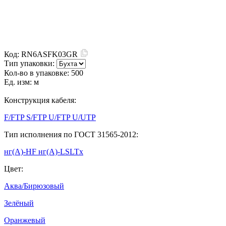
Код:
RN6ASFK03GR
Тип упаковки:
Кол-во в упаковке:
500
Ед. изм:
м
Конструкция кабеля:
F/FTP
S/FTP
U/FTP
U/UTP
Тип исполнения по ГОСТ 31565-2012:
нг(А)-HF
нг(А)-LSLTx
Цвет:
Аква/Бирюзовый
Зелёный
Оранжевый