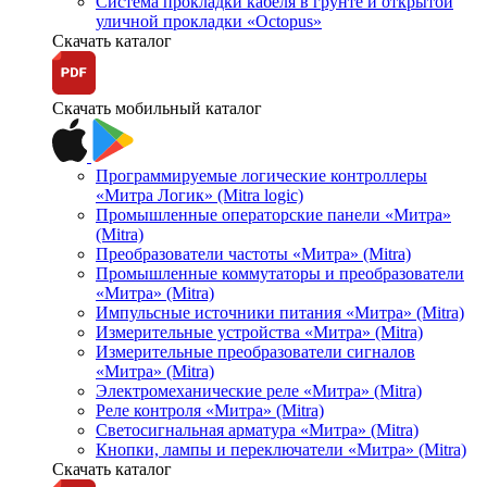
Система прокладки кабеля в грунте и открытой
уличной прокладки «Octopus»
Скачать каталог
Скачать мобильный каталог
Программируемые логические контроллеры
«Митра Логик» (Mitra logic)
Промышленные операторские панели «Митра»
(Mitra)
Преобразователи частоты «Митра» (Mitra)
Промышленные коммутаторы и преобразователи
«Митра» (Mitra)
Импульсные источники питания «Митра» (Mitra)
Измерительные устройства «Митра» (Mitra)
Измерительные преобразователи сигналов
«Митра» (Mitra)
Электромеханические реле «Митра» (Mitra)
Реле контроля «Митра» (Mitra)
Светосигнальная арматура «Митра» (Mitra)
Кнопки, лампы и переключатели «Митра» (Mitra)
Скачать каталог