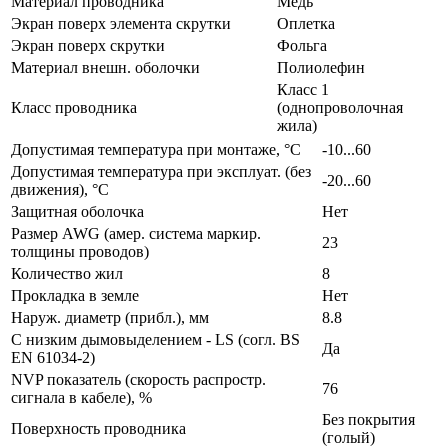
Материал проводника
Медь
Экран поверх элемента скрутки
Оплетка
Экран поверх скрутки
Фольга
Материал внешн. оболочки
Полиолефин
Класс 1
Класс проводника
(однопроволочная
жила)
Допустимая температура при монтаже, °C
-10...60
Допустимая температура при эксплуат. (без
-20...60
движения), °C
Защитная оболочка
Нет
Размер AWG (амер. система маркир.
23
толщины проводов)
Количество жил
8
Прокладка в земле
Нет
Наруж. диаметр (прибл.), мм
8.8
С низким дымовыделением - LS (согл. BS
Да
EN 61034-2)
NVP показатель (cкорость распростр.
76
сигнала в кабеле), %
Без покрытия
Поверхность проводника
(голый)