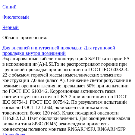
Синий
Фиолетовый
Чёрный
Область применения:
Для внешней и внутренней прокладки
Для групповой
прокладки внутри помещений
Экранированные кабели c конструкцией S/FTP категории 6A
в исполнении нг(А)-LSLTx не распространяют горение при
групповой прокладке при испытании по ГОСТ IEC 60332-3-
22 с объемом горючей массы неметаллических элементов
конструкции 7,0 л/м (класс А). Снижение светопропускания в
режиме горения и тления не превышает 50% при испытании
по ГОСТ IEC 61034-2. Коррозионная активность газов
соответствует показателю ПКА 2 при испытаниях по ГОСТ
IEC 60754-1, ГОСТ IEC 60754-2. По результатам испытаний
согласно ГОСТ 12.1.044, эквивалентый показатель
токсичности более 120 г/м3. Класс пожарной опасности
П1б.8.2.1.2. Цвет оболочки зеленый. Для оконцевания кабеля
вилками типа 8Р8С (RJ45) рекомендуем применять
коннекторы полевого монтажа RN6ARJ45FJ, RN6ARJ45FP
Подробнее