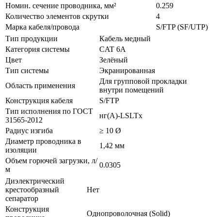
Номин. сечение проводника, мм²
0.259
Количество элементов скрутки
4
Марка кабеля/провода
S/FTP (SF/UTP)
Тип продукции
Кабель медный
Категория системы
CAT 6A
Цвет
Зелёный
Тип системы
Экранированная
Для групповой прокладки
Область применения
внутри помещений
Конструкция кабеля
S/FTP
Тип исполнения по ГОСТ
нг(А)-LSLTx
31565-2012
Радиус изгиба
≥ 10 Ø
Диаметр проводника в
1,42 мм
изоляции
Объем горючей загрузки, л/
0.0305
м
Диэлектрический
крестообразный
Нет
сепаратор
Конструкция
Однопроволочная (Solid)