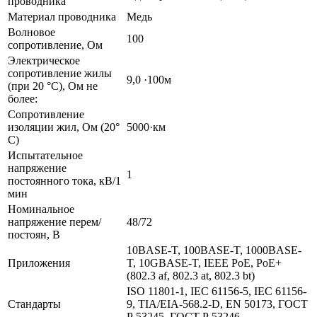
проводника
Материал проводника
Медь
Волновое
100
сопротивление, Ом
Электрическое
сопротивление жилы
9,0 ·100м
(при 20 °С), Ом не
более:
Сопротивление
изоляции жил, Ом (20°
5000·км
С)
Испытательное
напряжение
1
постоянного тока, кВ/1
мин
Номинальное
напряжение перем/
48/72
постоян, В
10BASE-T, 100BASE-T, 1000BASE-
Приложения
T, 10GBASE-T, IEEE PoE, PoE+
(802.3 af, 802.3 at, 802.3 bt)
ISO 11801-1, IEC 61156-5, IEC 61156-
Стандарты
9, TIA/EIA-568.2-D, EN 50173, ГОСТ
Р 53245, ГОСТ Р 53246