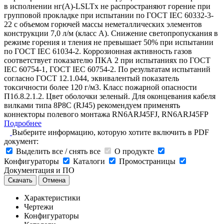
в исполнении нг(А)-LSLTx не распространяют горение при
групповой прокладке при испытании по ГОСТ IEC 60332-3-
22 с объемом горючей массы неметаллических элементов
конструкции 7,0 л/м (класс А). Снижение светопропускания в
режиме горения и тления не превышает 50% при испытании
по ГОСТ IEC 61034-2. Коррозионная активность газов
соответствует показателю ПКА 2 при испытаниях по ГОСТ
IEC 60754-1, ГОСТ IEC 60754-2. По результатам испытаний
согласно ГОСТ 12.1.044, эквивалентый показатель
токсичности более 120 г/м3. Класс пожарной опасности
П1б.8.2.1.2. Цвет оболочки зеленый. Для оконцевания кабеля
вилками типа 8Р8С (RJ45) рекомендуем применять
коннекторы полевого монтажа RN6ARJ45FJ, RN6ARJ45FP
Подробнее
Выберите информацию, которую хотите включить в PDF
документ:
Выделить все / снять все
О продукте
Конфигураторы
Каталоги
Промостраницы
Документация и ПО
Скачать
Отмена
Характеристики
Чертежи
Конфигураторы