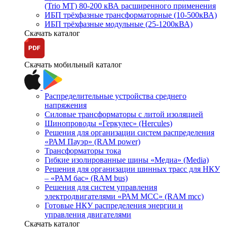
(Trio MT) 80-200 кВА расширенного применения
ИБП трёхфазные трансформаторные (10-500кВА)
ИБП трёхфазные модульные (25-1200кВА)
Скачать каталог
Скачать мобильный каталог
Распределительные устройства среднего
напряжения
Силовые трансформаторы с литой изоляцией
Шинопроводы «Геркулес» (Hercules)
Решения для организации систем распределения
«РАМ Пауэр» (RAM power)
Трансформаторы тока
Гибкие изолированные шины «Медиа» (Media)
Решения для организации шинных трасс для НКУ
– «РАМ бас» (RAM bus)
Решения для систем управления
электродвигателями «РАМ МСС» (RAM mcc)
Готовые НКУ распределения энергии и
управления двигателями
Скачать каталог