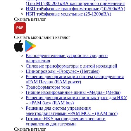
(Trio MT) 80-200 кВА расширенного применения
ИБП трёхфазные трансформаторные (10-500кВА)
ИБП трёхфазные модульные (25-1200кВА)
Скачать каталог
Скачать мобильный каталог
Распределительные устройства среднего
напряжения
Силовые трансформаторы с литой изоляцией
Шинопроводы «Геркулес» (Hercules)
Решения для организации систем распределения
«РАМ Пауэр» (RAM power)
Трансформаторы тока
Гибкие изолированные шины «Медиа» (Media)
Решения для организации шинных трасс для НКУ
– «РАМ бас» (RAM bus)
Решения для систем управления
электродвигателями «РАМ МСС» (RAM mcc)
Готовые НКУ распределения энергии и
управления двигателями
Скачать каталог