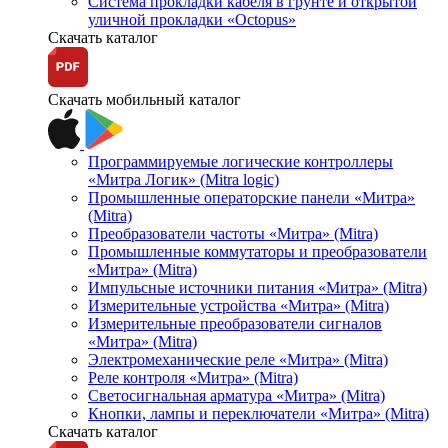
Система прокладки кабеля в грунте и открытой
уличной прокладки «Octopus»
Скачать каталог
Скачать мобильный каталог
Программируемые логические контроллеры
«Митра Логик» (Mitra logic)
Промышленные операторские панели «Митра»
(Mitra)
Преобразователи частоты «Митра» (Mitra)
Промышленные коммутаторы и преобразователи
«Митра» (Mitra)
Импульсные источники питания «Митра» (Mitra)
Измерительные устройства «Митра» (Mitra)
Измерительные преобразователи сигналов
«Митра» (Mitra)
Электромеханические реле «Митра» (Mitra)
Реле контроля «Митра» (Mitra)
Светосигнальная арматура «Митра» (Mitra)
Кнопки, лампы и переключатели «Митра» (Mitra)
Скачать каталог