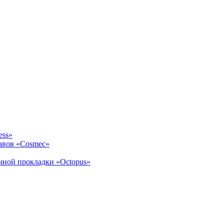
ess»
авов «Cosmec»
ичной прокладки «Octopus»