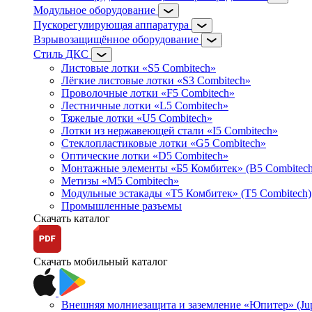
Модульное оборудование
Пускорегулирующая аппаратура
Взрывозащищённое оборудование
Стиль ДКС
Листовые лотки «S5 Combitech»
Лёгкие листовые лотки «S3 Combitech»
Проволочные лотки «F5 Combitech»
Лестничные лотки «L5 Combitech»
Тяжелые лотки «U5 Combitech»
Лотки из нержавеющей стали «I5 Combitech»
Стеклопластиковые лотки «G5 Combitech»
Оптические лотки «D5 Combitech»
Монтажные элементы «Б5 Комбитек» (B5 Combitech
Метизы «M5 Combitech»
Модульные эстакады «Т5 Комбитек» (T5 Combitech)
Промышленные разъемы
Скачать каталог
Скачать мобильный каталог
Внешняя молниезащита и заземление «Юпитер» (Jupi