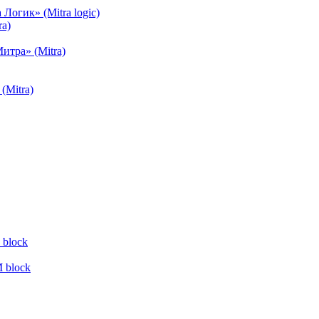
огик» (Mitra logic)
a)
тра» (Mitra)
(Mitra)
block
 block