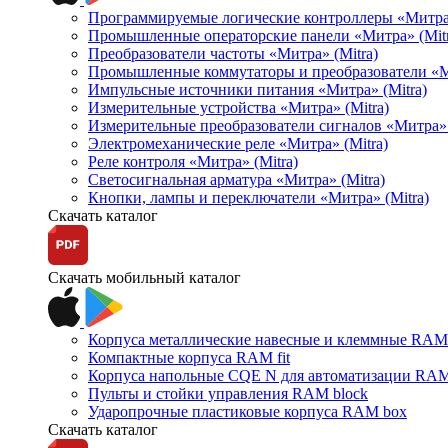
Программируемые логические контроллеры «Митра Л
Промышленные операторские панели «Митра» (Mitr
Преобразователи частоты «Митра» (Mitra)
Промышленные коммутаторы и преобразователи «Ми
Импульсные источники питания «Митра» (Mitra)
Измерительные устройства «Митра» (Mitra)
Измерительные преобразователи сигналов «Митра» 
Электромеханические реле «Митра» (Mitra)
Реле контроля «Митра» (Mitra)
Светосигнальная арматура «Митра» (Mitra)
Кнопки, лампы и переключатели «Митра» (Mitra)
Скачать каталог
Скачать мобильный каталог
Корпуса металлические навесные и клеммные RAM 
Компактные корпуса RAM fit
Корпуса напольные CQE N для автоматизации RAM
Пульты и стойки управления RAM block
Ударопрочные пластиковые корпуса RAM box
Скачать каталог