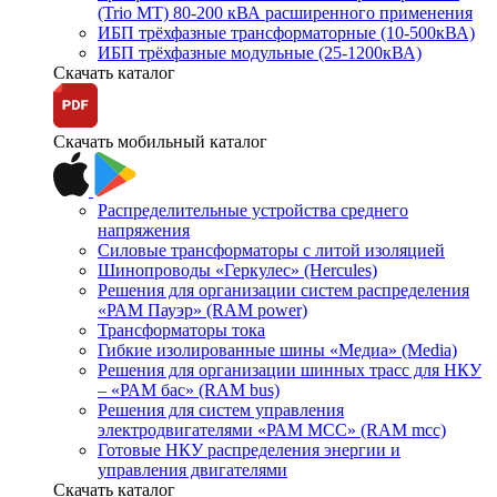
(Trio MT) 80-200 кВА расширенного применения
ИБП трёхфазные трансформаторные (10-500кВА)
ИБП трёхфазные модульные (25-1200кВА)
Скачать каталог
Скачать мобильный каталог
Распределительные устройства среднего
напряжения
Силовые трансформаторы с литой изоляцией
Шинопроводы «Геркулес» (Hercules)
Решения для организации систем распределения
«РАМ Пауэр» (RAM power)
Трансформаторы тока
Гибкие изолированные шины «Медиа» (Media)
Решения для организации шинных трасс для НКУ
– «РАМ бас» (RAM bus)
Решения для систем управления
электродвигателями «РАМ МСС» (RAM mcc)
Готовые НКУ распределения энергии и
управления двигателями
Скачать каталог