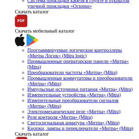
Система прокладки кабеля в грунте и открытой
уличной прокладки «Octopus»
Скачать каталог
Скачать мобильный каталог
Программируемые логические контроллеры
«Митра Логик» (Mitra logic)
Промышленные операторские панели «Митра»
(Mitra)
Преобразователи частоты «Митра» (Mitra)
Промышленные коммутаторы и преобразователи
«Митра» (Mitra)
Импульсные источники питания «Митра» (Mitra)
Измерительные устройства «Митра» (Mitra)
Измерительные преобразователи сигналов
«Митра» (Mitra)
Электромеханические реле «Митра» (Mitra)
Реле контроля «Митра» (Mitra)
Светосигнальная арматура «Митра» (Mitra)
Кнопки, лампы и переключатели «Митра» (Mitra)
Скачать каталог