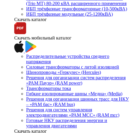
(Trio MT) 80-200 кВА расширенного применения
ИБП трёхфазные трансформаторные (10-500кВА)
ИБП трёхфазные модульные (25-1200кВА)
Скачать каталог
Скачать мобильный каталог
Распределительные устройства среднего
напряжения
Силовые трансформаторы с литой изоляцией
Шинопроводы «Геркулес» (Hercules)
Решения для организации систем распределения
«РАМ Пауэр» (RAM power)
Трансформаторы тока
Гибкие изолированные шины «Медиа» (Media)
Решения для организации шинных трасс для НКУ
– «РАМ бас» (RAM bus)
Решения для систем управления
электродвигателями «РАМ МСС» (RAM mcc)
Готовые НКУ распределения энергии и
управления двигателями
Скачать каталог