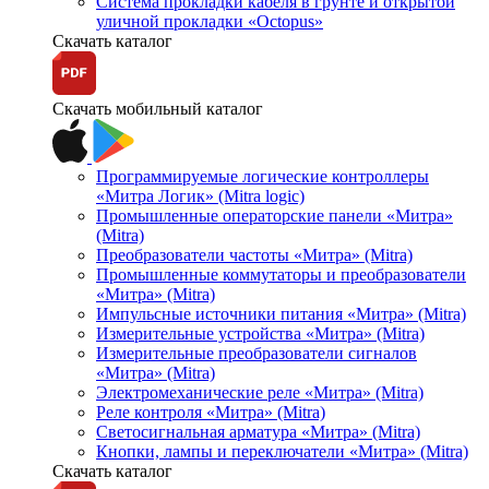
Система прокладки кабеля в грунте и открытой
уличной прокладки «Octopus»
Скачать каталог
Скачать мобильный каталог
Программируемые логические контроллеры
«Митра Логик» (Mitra logic)
Промышленные операторские панели «Митра»
(Mitra)
Преобразователи частоты «Митра» (Mitra)
Промышленные коммутаторы и преобразователи
«Митра» (Mitra)
Импульсные источники питания «Митра» (Mitra)
Измерительные устройства «Митра» (Mitra)
Измерительные преобразователи сигналов
«Митра» (Mitra)
Электромеханические реле «Митра» (Mitra)
Реле контроля «Митра» (Mitra)
Светосигнальная арматура «Митра» (Mitra)
Кнопки, лампы и переключатели «Митра» (Mitra)
Скачать каталог