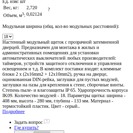
Ед. изм:
шт
Вес, кг:
2,720
?
3
0,02124
Объем, м
:
Модульная ширина (общ. кол-во модульных расстояний):
Настенный модульный щиток с прозрачной затемненной
дверцей. Предназначен для монтажа в жилых и
административных помещениях для установки
автоматических выключателей любых производителей:
таймеров, устройств защитного отключения и управления
освещением и т.д. В комплект поставки входят: клеммные
блоки 2 x (2x16mm2 + 12x10mm2), ручка на дверце,
оцинкованная DIN-рейка, заглушки для пустых модулей,
заглушки на пазы для крепления к стене, сборочные винты.
Степень пыле- и влагозащиты IP 65. Ударопрочность корпуса
IK09. Количество модулей - 18. Параметры щитка: ширина -
408 мм, высота - 280 мм, глубина - 133 мм. Материал -
термостойкий пластик. Цвет - серый..
Подробнее
Задать вопрос
Где купить?