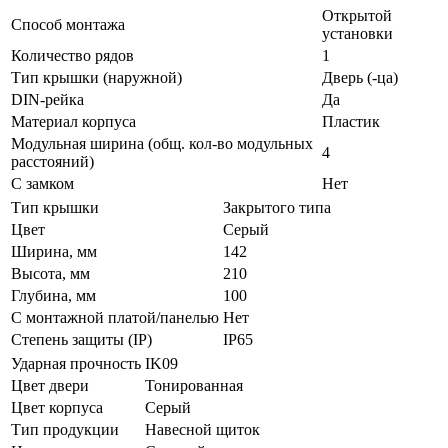
Открытой
Способ монтажа
установки
Количество рядов
1
Тип крышки (наружной)
Дверь (-ца)
DIN-рейка
Да
Материал корпуса
Пластик
Модульная ширина (общ. кол-во модульных
4
расстояний)
С замком
Нет
Тип крышки
Закрытого типа
Цвет
Серый
Ширина, мм
142
Высота, мм
210
Глубина, мм
100
С монтажной платой/панелью
Нет
Степень защиты (IP)
IP65
Ударная прочность
IK09
Цвет двери
Тонированная
Цвет корпуса
Серый
Тип продукции
Навесной щиток