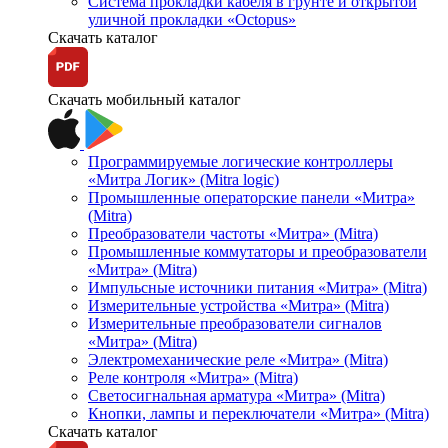
Система прокладки кабеля в грунте и открытой
уличной прокладки «Octopus»
Скачать каталог
Скачать мобильный каталог
Программируемые логические контроллеры
«Митра Логик» (Mitra logic)
Промышленные операторские панели «Митра»
(Mitra)
Преобразователи частоты «Митра» (Mitra)
Промышленные коммутаторы и преобразователи
«Митра» (Mitra)
Импульсные источники питания «Митра» (Mitra)
Измерительные устройства «Митра» (Mitra)
Измерительные преобразователи сигналов
«Митра» (Mitra)
Электромеханические реле «Митра» (Mitra)
Реле контроля «Митра» (Mitra)
Светосигнальная арматура «Митра» (Mitra)
Кнопки, лампы и переключатели «Митра» (Mitra)
Скачать каталог