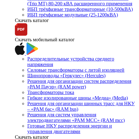
(Trio MT) 80-200 кВА расширенного применения
ИБП трёхфазные трансформаторные (10-500кВА)
ИБП трёхфазные модульные (25-1200кВА)
Скачать каталог
Скачать мобильный каталог
Распределительные устройства среднего
напряжения
Силовые трансформаторы с литой изоляцией
Шинопроводы «Геркулес» (Hercules)
Решения для организации систем распределения
«РАМ Пауэр» (RAM power)
Трансформаторы тока
Гибкие изолированные шины «Медиа» (Media)
Решения для организации шинных трасс для НКУ
– «РАМ бас» (RAM bus)
Решения для систем управления
электродвигателями «РАМ МСС» (RAM mcc)
Готовые НКУ распределения энергии и
управления двигателями
Скачать каталог