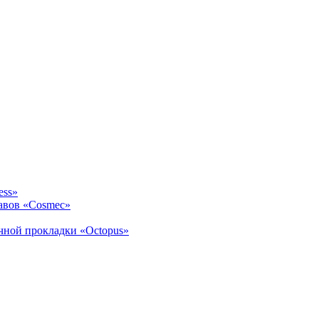
ess»
авов «Cosmec»
ичной прокладки «Octopus»