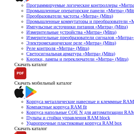
Программируемые логические контроллеры «Митра Л
Промышленные операторские панели «Митра» (Mitr
Преобразователи частоты «Митра» (Mitra)
Промышленные коммутаторы и преобразователи «Ми
Импульсные источники питания «Митра» (Mitra)
Измерительные устройства «Митра» (Mitra)
Измерительные преобразователи сигналов «Митра» 
Электромеханические реле «Митра» (Mitra)
Реле контроля «Митра» (Mitra)
Светосигнальная арматура «Митра» (Mitra)
Кнопки, лампы и переключатели «Митра» (Mitra)
Скачать каталог
Скачать мобильный каталог
Корпуса металлические навесные и клеммные RAM 
Компактные корпуса RAM fit
Корпуса напольные CQE N для автоматизации RAM
Пульты и стойки управления RAM block
Ударопрочные пластиковые корпуса RAM box
Скачать каталог