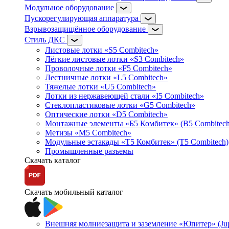
Модульное оборудование
Пускорегулирующая аппаратура
Взрывозащищённое оборудование
Стиль ДКС
Листовые лотки «S5 Combitech»
Лёгкие листовые лотки «S3 Combitech»
Проволочные лотки «F5 Combitech»
Лестничные лотки «L5 Combitech»
Тяжелые лотки «U5 Combitech»
Лотки из нержавеющей стали «I5 Combitech»
Стеклопластиковые лотки «G5 Combitech»
Оптические лотки «D5 Combitech»
Монтажные элементы «Б5 Комбитек» (B5 Combitech
Метизы «M5 Combitech»
Модульные эстакады «Т5 Комбитек» (T5 Combitech)
Промышленные разъемы
Скачать каталог
Скачать мобильный каталог
Внешняя молниезащита и заземление «Юпитер» (Jupi