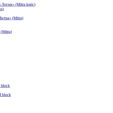
огик» (Mitra logic)
a)
тра» (Mitra)
(Mitra)
block
 block