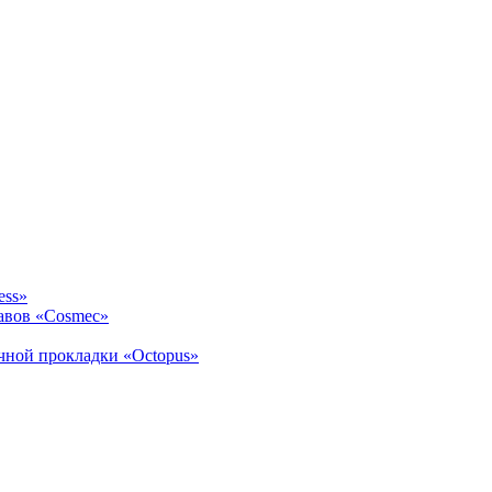
ess»
авов «Cosmec»
ичной прокладки «Octopus»