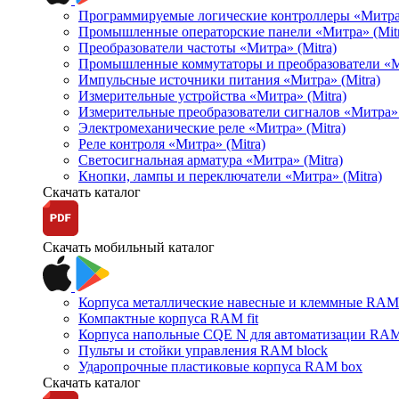
Программируемые логические контроллеры «Митра Л
Промышленные операторские панели «Митра» (Mitr
Преобразователи частоты «Митра» (Mitra)
Промышленные коммутаторы и преобразователи «Ми
Импульсные источники питания «Митра» (Mitra)
Измерительные устройства «Митра» (Mitra)
Измерительные преобразователи сигналов «Митра» 
Электромеханические реле «Митра» (Mitra)
Реле контроля «Митра» (Mitra)
Светосигнальная арматура «Митра» (Mitra)
Кнопки, лампы и переключатели «Митра» (Mitra)
Скачать каталог
Скачать мобильный каталог
Корпуса металлические навесные и клеммные RAM 
Компактные корпуса RAM fit
Корпуса напольные CQE N для автоматизации RAM
Пульты и стойки управления RAM block
Ударопрочные пластиковые корпуса RAM box
Скачать каталог