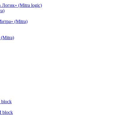
огик» (Mitra logic)
a)
тра» (Mitra)
(Mitra)
block
 block