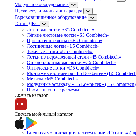
Модульное оборудование
Пускорегулирующая аппаратура
Взрывозащищённое оборудование
Стиль ДКС
Листовые лотки «S5 Combitech»
Лёгкие листовые лотки «S3 Combitech»
Проволочные лотки «F5 Combitech»
Лестничные лотки «L5 Combitech»
Тяжелые лотки «U5 Combitech»
Лотки из нержавеющей стали «I5 Combitech»
Стеклопластиковые лотки «G5 Combitech»
Оптические лотки «D5 Combitech»
Монтажные элементы «Б5 Комбитек» (B5 Combitech
Метизы «M5 Combitech»
Модульные эстакады «Т5 Комбитек» (T5 Combitech)
Промышленные разъемы
Скачать каталог
Скачать мобильный каталог
Внешняя молниезащита и заземление «Юпитер» (Jupi