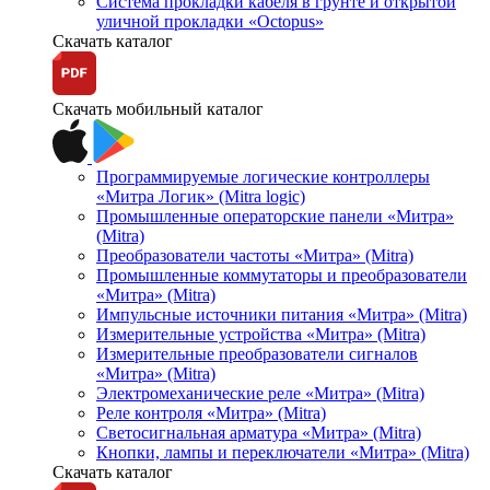
Система прокладки кабеля в грунте и открытой
уличной прокладки «Octopus»
Скачать каталог
Скачать мобильный каталог
Программируемые логические контроллеры
«Митра Логик» (Mitra logic)
Промышленные операторские панели «Митра»
(Mitra)
Преобразователи частоты «Митра» (Mitra)
Промышленные коммутаторы и преобразователи
«Митра» (Mitra)
Импульсные источники питания «Митра» (Mitra)
Измерительные устройства «Митра» (Mitra)
Измерительные преобразователи сигналов
«Митра» (Mitra)
Электромеханические реле «Митра» (Mitra)
Реле контроля «Митра» (Mitra)
Светосигнальная арматура «Митра» (Mitra)
Кнопки, лампы и переключатели «Митра» (Mitra)
Скачать каталог