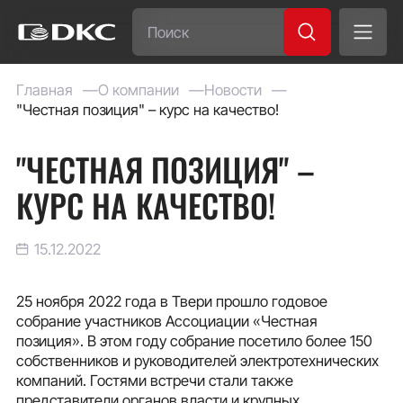
Часто ищут:
Главная
О компании
Новости
"Честная позиция" – курс на качество!
Специсполнение
"ЧЕСТНАЯ ПОЗИЦИЯ" –
КУРС НА КАЧЕСТВО!
15.12.2022
25 ноября 2022 года в Твери прошло годовое
собрание участников Ассоциации «Честная
позиция». В этом году собрание посетило более 150
собственников и руководителей электротехнических
компаний. Гостями встречи стали также
представители органов власти и крупных