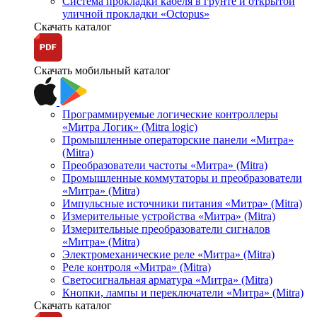
Система прокладки кабеля в грунте и открытой
уличной прокладки «Octopus»
Скачать каталог
Скачать мобильный каталог
Программируемые логические контроллеры
«Митра Логик» (Mitra logic)
Промышленные операторские панели «Митра»
(Mitra)
Преобразователи частоты «Митра» (Mitra)
Промышленные коммутаторы и преобразователи
«Митра» (Mitra)
Импульсные источники питания «Митра» (Mitra)
Измерительные устройства «Митра» (Mitra)
Измерительные преобразователи сигналов
«Митра» (Mitra)
Электромеханические реле «Митра» (Mitra)
Реле контроля «Митра» (Mitra)
Светосигнальная арматура «Митра» (Mitra)
Кнопки, лампы и переключатели «Митра» (Mitra)
Скачать каталог