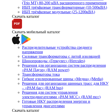
(Trio MT) 80-200 кВА расширенного применения
ИБП трёхфазные трансформаторные (10-500кВА)
ИБП трёхфазные модульные (25-1200кВА)
Скачать каталог
Скачать мобильный каталог
Распределительные устройства среднего
напряжения
Силовые трансформаторы с литой изоляцией
Шинопроводы «Геркулес» (Hercules)
Решения для организации систем распределения
«РАМ Пауэр» (RAM power)
Трансформаторы тока
Гибкие изолированные шины «Медиа» (Media)
Решения для организации шинных трасс для НКУ
– «РАМ бас» (RAM bus)
Решения для систем управления
электродвигателями «РАМ МСС» (RAM mcc)
Готовые НКУ распределения энергии и
управления двигателями
Скачать каталог