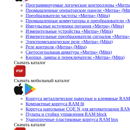
Программируемые логические контроллеры «Митра Л
Промышленные операторские панели «Митра» (Mitr
Преобразователи частоты «Митра» (Mitra)
Промышленные коммутаторы и преобразователи «Ми
Импульсные источники питания «Митра» (Mitra)
Измерительные устройства «Митра» (Mitra)
Измерительные преобразователи сигналов «Митра» 
Электромеханические реле «Митра» (Mitra)
Реле контроля «Митра» (Mitra)
Светосигнальная арматура «Митра» (Mitra)
Кнопки, лампы и переключатели «Митра» (Mitra)
Скачать каталог
Скачать мобильный каталог
Корпуса металлические навесные и клеммные RAM 
Компактные корпуса RAM fit
Корпуса напольные CQE N для автоматизации RAM
Пульты и стойки управления RAM block
Ударопрочные пластиковые корпуса RAM box
Скачать каталог