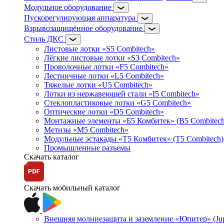
Модульное оборудование
Пускорегулирующая аппаратура
Взрывозащищённое оборудование
Стиль ДКС
Листовые лотки «S5 Combitech»
Лёгкие листовые лотки «S3 Combitech»
Проволочные лотки «F5 Combitech»
Лестничные лотки «L5 Combitech»
Тяжелые лотки «U5 Combitech»
Лотки из нержавеющей стали «I5 Combitech»
Стеклопластиковые лотки «G5 Combitech»
Оптические лотки «D5 Combitech»
Монтажные элементы «Б5 Комбитек» (B5 Combitech
Метизы «M5 Combitech»
Модульные эстакады «Т5 Комбитек» (T5 Combitech)
Промышленные разъемы
Скачать каталог
Скачать мобильный каталог
Внешняя молниезащита и заземление «Юпитер» (Jupi