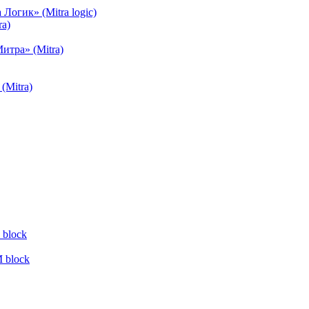
огик» (Mitra logic)
a)
тра» (Mitra)
(Mitra)
block
 block