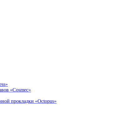
ess»
авов «Cosmec»
ичной прокладки «Octopus»