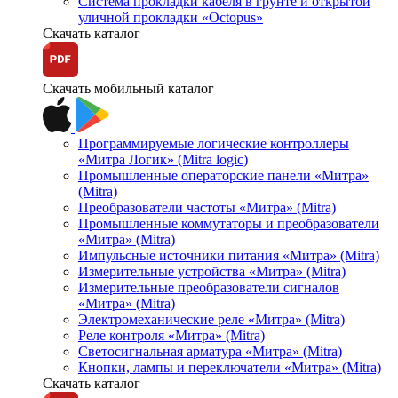
Система прокладки кабеля в грунте и открытой
уличной прокладки «Octopus»
Скачать каталог
Скачать мобильный каталог
Программируемые логические контроллеры
«Митра Логик» (Mitra logic)
Промышленные операторские панели «Митра»
(Mitra)
Преобразователи частоты «Митра» (Mitra)
Промышленные коммутаторы и преобразователи
«Митра» (Mitra)
Импульсные источники питания «Митра» (Mitra)
Измерительные устройства «Митра» (Mitra)
Измерительные преобразователи сигналов
«Митра» (Mitra)
Электромеханические реле «Митра» (Mitra)
Реле контроля «Митра» (Mitra)
Светосигнальная арматура «Митра» (Mitra)
Кнопки, лампы и переключатели «Митра» (Mitra)
Скачать каталог