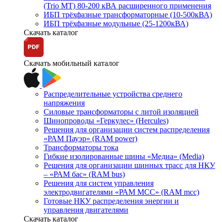
(Trio MT) 80-200 кВА расширенного применения
ИБП трёхфазные трансформаторные (10-500кВА)
ИБП трёхфазные модульные (25-1200кВА)
Скачать каталог
Скачать мобильный каталог
Распределительные устройства среднего
напряжения
Силовые трансформаторы с литой изоляцией
Шинопроводы «Геркулес» (Hercules)
Решения для организации систем распределения
«РАМ Пауэр» (RAM power)
Трансформаторы тока
Гибкие изолированные шины «Медиа» (Media)
Решения для организации шинных трасс для НКУ
– «РАМ бас» (RAM bus)
Решения для систем управления
электродвигателями «РАМ МСС» (RAM mcc)
Готовые НКУ распределения энергии и
управления двигателями
Скачать каталог