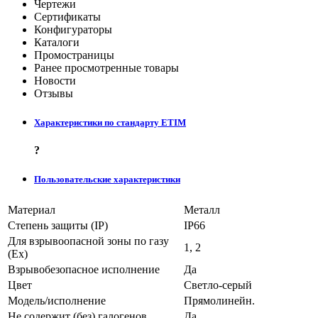
Чертежи
Сертификаты
Конфигураторы
Каталоги
Промостраницы
Ранее просмотренные товары
Новости
Отзывы
Характеристики по стандарту ETIM
?
Пользовательские характеристики
Материал
Металл
Степень защиты (IP)
IP66
Для взрывоопасной зоны по газу
1, 2
(Ex)
Взрывобезопасное исполнение
Да
Цвет
Светло-серый
Модель/исполнение
Прямолинейн.
Не содержит (без) галогенов
Да