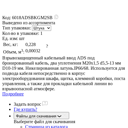
Код:
6018ADSBKGM2SB
Выведено из ассортимента
Тип упаковки:
Кол-во в упаковке:
1
Ед. изм:
шт
Вес, кг:
0,228
?
3
0,00032
Объем, м
:
Взрывозащищенный кабельный ввод ADS под
бронированный кабель, два уплотнения M20х1,5 d5,5-13 мм
D10-19 мм. Никелированная латунь.IP66/68. Используется для
подвода кабеля непосредственно в корпус
электрооборудования шкафа, щитка, клеммной коробки, поста
управления, а также для прокладки кабельной линии во
взрывоопасной атмосфере.
Подробнее
Задать вопрос
Где купить?
Файлы для скачивания
Выберите файл
для скачивания
Страница из каталога