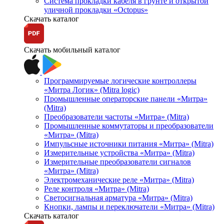
Система прокладки кабеля в грунте и открытой
уличной прокладки «Octopus»
Скачать каталог
Скачать мобильный каталог
Программируемые логические контроллеры
«Митра Логик» (Mitra logic)
Промышленные операторские панели «Митра»
(Mitra)
Преобразователи частоты «Митра» (Mitra)
Промышленные коммутаторы и преобразователи
«Митра» (Mitra)
Импульсные источники питания «Митра» (Mitra)
Измерительные устройства «Митра» (Mitra)
Измерительные преобразователи сигналов
«Митра» (Mitra)
Электромеханические реле «Митра» (Mitra)
Реле контроля «Митра» (Mitra)
Светосигнальная арматура «Митра» (Mitra)
Кнопки, лампы и переключатели «Митра» (Mitra)
Скачать каталог