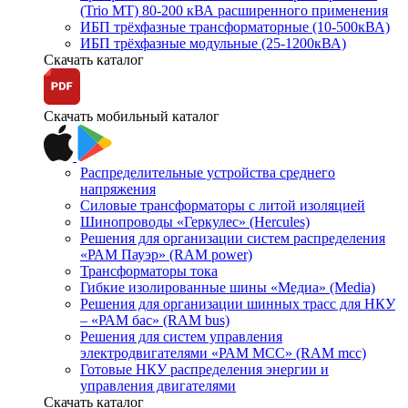
(Trio MT) 80-200 кВА расширенного применения
ИБП трёхфазные трансформаторные (10-500кВА)
ИБП трёхфазные модульные (25-1200кВА)
Скачать каталог
Скачать мобильный каталог
Распределительные устройства среднего
напряжения
Силовые трансформаторы с литой изоляцией
Шинопроводы «Геркулес» (Hercules)
Решения для организации систем распределения
«РАМ Пауэр» (RAM power)
Трансформаторы тока
Гибкие изолированные шины «Медиа» (Media)
Решения для организации шинных трасс для НКУ
– «РАМ бас» (RAM bus)
Решения для систем управления
электродвигателями «РАМ МСС» (RAM mcc)
Готовые НКУ распределения энергии и
управления двигателями
Скачать каталог