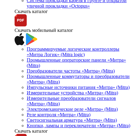
Система прокладки кабеля в грунте и открытой
уличной прокладки «Octopus»
Скачать каталог
Скачать мобильный каталог
Программируемые логические контроллеры
«Митра Логик» (Mitra logic)
Промышленные операторские панели «Митра»
(Mitra)
Преобразователи частоты «Митра» (Mitra)
Промышленные коммутаторы и преобразователи
«Митра» (Mitra)
Импульсные источники питания «Митра» (Mitra)
Измерительные устройства «Митра» (Mitra)
Измерительные преобразователи сигналов
«Митра» (Mitra)
Электромеханические реле «Митра» (Mitra)
Реле контроля «Митра» (Mitra)
Светосигнальная арматура «Митра» (Mitra)
Кнопки, лампы и переключатели «Митра» (Mitra)
Скачать каталог