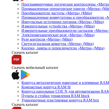
Программируемые логические контроллеры «Митра Л
Промышленные операторские панели «Митра» (Mitr
Преобразователи частоты «Митра» (Mitra)
Промышленные коммутаторы и преобразователи «Ми
Импульсные источники питания «Митра» (Mitra)
Измерительные устройства «Митра» (Mitra)
Измерительные преобразователи сигналов «Митра» 
Электромеханические реле «Митра» (Mitra)
Реле контроля «Митра» (Mitra)
Светосигнальная арматура «Митра» (Mitra)
Кнопки, лампы и переключатели «Митра» (Mitra)
Скачать каталог
Скачать мобильный каталог
Корпуса металлические навесные и клеммные RAM 
Компактные корпуса RAM fit
Корпуса напольные CQE N для автоматизации RAM
Пульты и стойки управления RAM block
Ударопрочные пластиковые корпуса RAM box
Скачать каталог