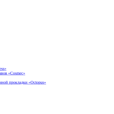
ess»
авов «Cosmec»
ичной прокладки «Octopus»