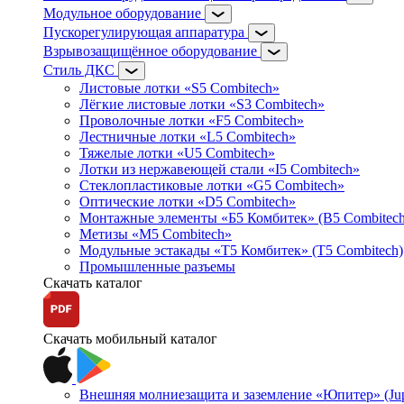
Модульное оборудование
Пускорегулирующая аппаратура
Взрывозащищённое оборудование
Стиль ДКС
Листовые лотки «S5 Combitech»
Лёгкие листовые лотки «S3 Combitech»
Проволочные лотки «F5 Combitech»
Лестничные лотки «L5 Combitech»
Тяжелые лотки «U5 Combitech»
Лотки из нержавеющей стали «I5 Combitech»
Стеклопластиковые лотки «G5 Combitech»
Оптические лотки «D5 Combitech»
Монтажные элементы «Б5 Комбитек» (B5 Combitech
Метизы «M5 Combitech»
Модульные эстакады «Т5 Комбитек» (T5 Combitech)
Промышленные разъемы
Скачать каталог
Скачать мобильный каталог
Внешняя молниезащита и заземление «Юпитер» (Jupi