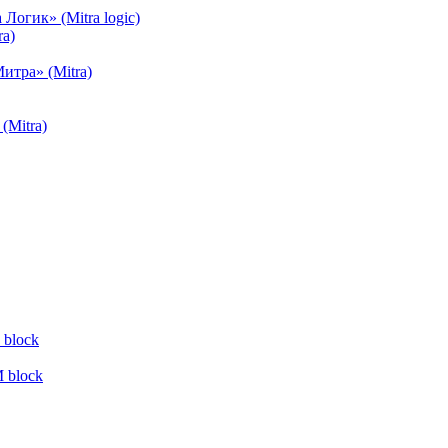
огик» (Mitra logic)
a)
тра» (Mitra)
(Mitra)
block
 block