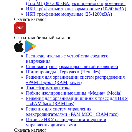
(Trio MT) 80-200 кВА расширенного применения
ИБП трёхфазные трансформаторные (10-500кВА)
ИБП трёхфазные модульные (25-1200кВА)
Скачать каталог
Скачать мобильный каталог
Распределительные устройства среднего
напряжения
Силовые трансформаторы с литой изоляцией
Шинопроводы «Геркулес» (Hercules)
Решения для организации систем распределения
«РАМ Пауэр» (RAM power)
Трансформаторы тока
Гибкие изолированные шины «Медиа» (Media)
Решения для организации шинных трасс для НКУ
– «РАМ бас» (RAM bus)
Решения для систем управления
электродвигателями «РАМ МСС» (RAM mcc)
Готовые НКУ распределения энергии и
управления двигателями
Скачать каталог