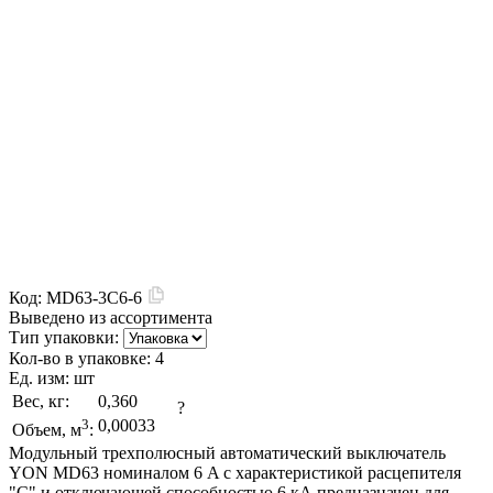
Код:
MD63-3C6-6
Выведено из ассортимента
Тип упаковки:
Кол-во в упаковке:
4
Ед. изм:
шт
Вес, кг:
0,360
?
3
0,00033
Объем, м
:
Модульный трехполюсный автоматический выключатель
YON MD63 номиналом 6 A с характеристикой расцепителя
"C" и отключающей способностью 6 кА предназначен для