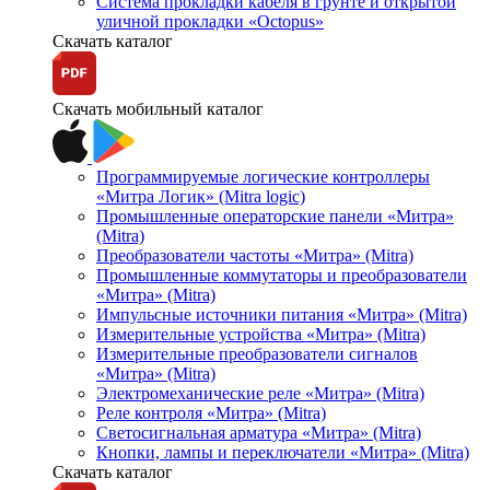
Система прокладки кабеля в грунте и открытой
уличной прокладки «Octopus»
Скачать каталог
Скачать мобильный каталог
Программируемые логические контроллеры
«Митра Логик» (Mitra logic)
Промышленные операторские панели «Митра»
(Mitra)
Преобразователи частоты «Митра» (Mitra)
Промышленные коммутаторы и преобразователи
«Митра» (Mitra)
Импульсные источники питания «Митра» (Mitra)
Измерительные устройства «Митра» (Mitra)
Измерительные преобразователи сигналов
«Митра» (Mitra)
Электромеханические реле «Митра» (Mitra)
Реле контроля «Митра» (Mitra)
Светосигнальная арматура «Митра» (Mitra)
Кнопки, лампы и переключатели «Митра» (Mitra)
Скачать каталог