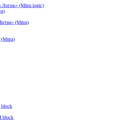
огик» (Mitra logic)
a)
тра» (Mitra)
(Mitra)
block
 block