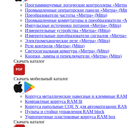
Программируемые логические контроллеры «Митра Л
Промышленные операторские панели «Митра» (Mitr
Преобразователи частоты «Митра» (Mitra)
Промышленные коммутаторы и преобразователи «Ми
Импульсные источники питания «Митра» (Mitra)
Измерительные устройства «Митра» (Mitra)
Измерительные преобразователи сигналов «Митра» 
Электромеханические реле «Митра» (Mitra)
Реле контроля «Митра» (Mitra)
Светосигнальная арматура «Митра» (Mitra)
Кнопки, лампы и переключатели «Митра» (Mitra)
Скачать каталог
Скачать мобильный каталог
Корпуса металлические навесные и клеммные RAM 
Компактные корпуса RAM fit
Корпуса напольные CQE N для автоматизации RAM
Пульты и стойки управления RAM block
Ударопрочные пластиковые корпуса RAM box
Скачать каталог