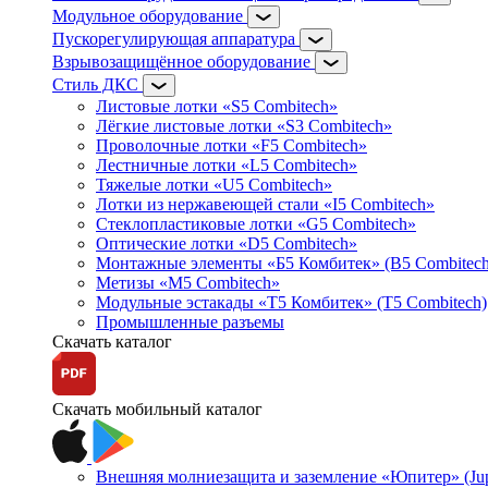
Модульное оборудование
Пускорегулирующая аппаратура
Взрывозащищённое оборудование
Стиль ДКС
Листовые лотки «S5 Combitech»
Лёгкие листовые лотки «S3 Combitech»
Проволочные лотки «F5 Combitech»
Лестничные лотки «L5 Combitech»
Тяжелые лотки «U5 Combitech»
Лотки из нержавеющей стали «I5 Combitech»
Стеклопластиковые лотки «G5 Combitech»
Оптические лотки «D5 Combitech»
Монтажные элементы «Б5 Комбитек» (B5 Combitech
Метизы «M5 Combitech»
Модульные эстакады «Т5 Комбитек» (T5 Combitech)
Промышленные разъемы
Скачать каталог
Скачать мобильный каталог
Внешняя молниезащита и заземление «Юпитер» (Jupi