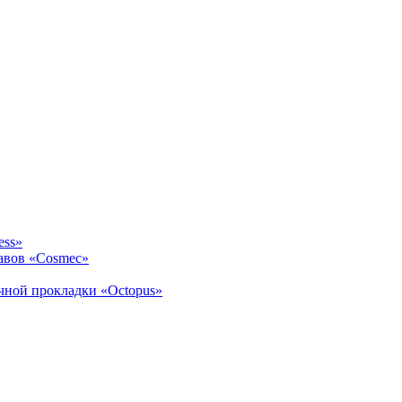
ess»
авов «Cosmec»
ичной прокладки «Octopus»