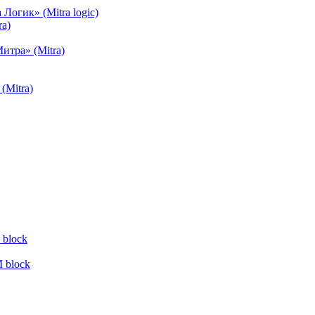
огик» (Mitra logic)
a)
тра» (Mitra)
(Mitra)
block
 block