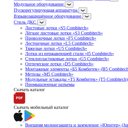
Модульное оборудование
Пускорегулирующая аппаратура
Взрывозащищённое оборудование
Стиль ДКС
Листовые лотки «S5 Combitech»
Лёгкие листовые лотки «S3 Combitech»
Проволочные лотки «F5 Combitech»
Лестничные лотки «L5 Combitech»
Тяжелые лотки «U5 Combitech»
Лотки из нержавеющей стали «I5 Combitech»
Стеклопластиковые лотки «G5 Combitech»
Оптические лотки «D5 Combitech»
Монтажные элементы «Б5 Комбитек» (B5 Combitech
Метизы «M5 Combitech»
Модульные эстакады «Т5 Комбитек» (T5 Combitech)
Промышленные разъемы
Скачать каталог
Скачать мобильный каталог
Внешняя молниезащита и заземление «Юпитер» (Jupi