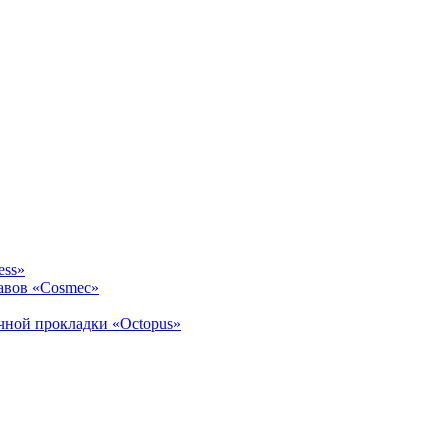
ess»
авов «Cosmec»
ичной прокладки «Octopus»