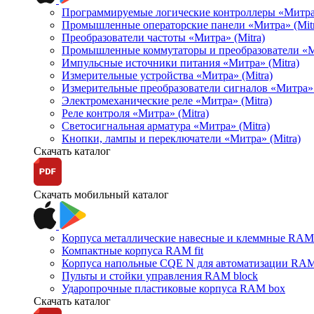
Программируемые логические контроллеры «Митра Л
Промышленные операторские панели «Митра» (Mitr
Преобразователи частоты «Митра» (Mitra)
Промышленные коммутаторы и преобразователи «Ми
Импульсные источники питания «Митра» (Mitra)
Измерительные устройства «Митра» (Mitra)
Измерительные преобразователи сигналов «Митра» 
Электромеханические реле «Митра» (Mitra)
Реле контроля «Митра» (Mitra)
Светосигнальная арматура «Митра» (Mitra)
Кнопки, лампы и переключатели «Митра» (Mitra)
Скачать каталог
Скачать мобильный каталог
Корпуса металлические навесные и клеммные RAM 
Компактные корпуса RAM fit
Корпуса напольные CQE N для автоматизации RAM
Пульты и стойки управления RAM block
Ударопрочные пластиковые корпуса RAM box
Скачать каталог