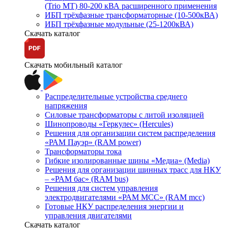
(Trio MT) 80-200 кВА расширенного применения
ИБП трёхфазные трансформаторные (10-500кВА)
ИБП трёхфазные модульные (25-1200кВА)
Скачать каталог
Скачать мобильный каталог
Распределительные устройства среднего
напряжения
Силовые трансформаторы с литой изоляцией
Шинопроводы «Геркулес» (Hercules)
Решения для организации систем распределения
«РАМ Пауэр» (RAM power)
Трансформаторы тока
Гибкие изолированные шины «Медиа» (Media)
Решения для организации шинных трасс для НКУ
– «РАМ бас» (RAM bus)
Решения для систем управления
электродвигателями «РАМ МСС» (RAM mcc)
Готовые НКУ распределения энергии и
управления двигателями
Скачать каталог