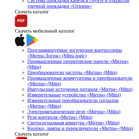
Система прокладки кабеля в грунте и открытой
уличной прокладки «Octopus»
Скачать каталог
Скачать мобильный каталог
Программируемые логические контроллеры
«Митра Логик» (Mitra logic)
Промышленные операторские панели «Митра»
(Mitra)
Преобразователи частоты «Митра» (Mitra)
Промышленные коммутаторы и преобразователи
«Митра» (Mitra)
Импульсные источники питания «Митра» (Mitra)
Измерительные устройства «Митра» (Mitra)
Измерительные преобразователи сигналов
«Митра» (Mitra)
Электромеханические реле «Митра» (Mitra)
Реле контроля «Митра» (Mitra)
Светосигнальная арматура «Митра» (Mitra)
Кнопки, лампы и переключатели «Митра» (Mitra)
Скачать каталог