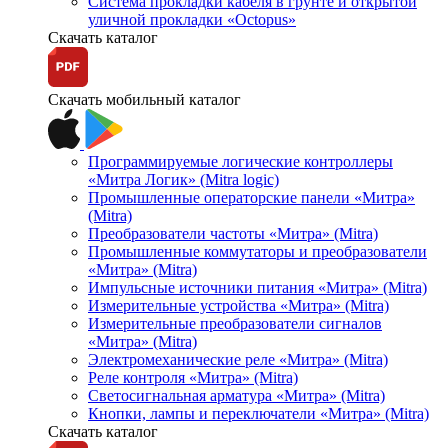
Система прокладки кабеля в грунте и открытой
уличной прокладки «Octopus»
Скачать каталог
Скачать мобильный каталог
Программируемые логические контроллеры
«Митра Логик» (Mitra logic)
Промышленные операторские панели «Митра»
(Mitra)
Преобразователи частоты «Митра» (Mitra)
Промышленные коммутаторы и преобразователи
«Митра» (Mitra)
Импульсные источники питания «Митра» (Mitra)
Измерительные устройства «Митра» (Mitra)
Измерительные преобразователи сигналов
«Митра» (Mitra)
Электромеханические реле «Митра» (Mitra)
Реле контроля «Митра» (Mitra)
Светосигнальная арматура «Митра» (Mitra)
Кнопки, лампы и переключатели «Митра» (Mitra)
Скачать каталог