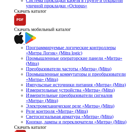
Система прокладки кабеля в грунте и открытой
уличной прокладки «Octopus»
Скачать каталог
Скачать мобильный каталог
Программируемые логические контроллеры
«Митра Логик» (Mitra logic)
Промышленные операторские панели «Митра»
(Mitra)
Преобразователи частоты «Митра» (Mitra)
Промышленные коммутаторы и преобразователи
«Митра» (Mitra)
Импульсные источники питания «Митра» (Mitra)
Измерительные устройства «Митра» (Mitra)
Измерительные преобразователи сигналов
«Митра» (Mitra)
Электромеханические реле «Митра» (Mitra)
Реле контроля «Митра» (Mitra)
Светосигнальная арматура «Митра» (Mitra)
Кнопки, лампы и переключатели «Митра» (Mitra)
Скачать каталог