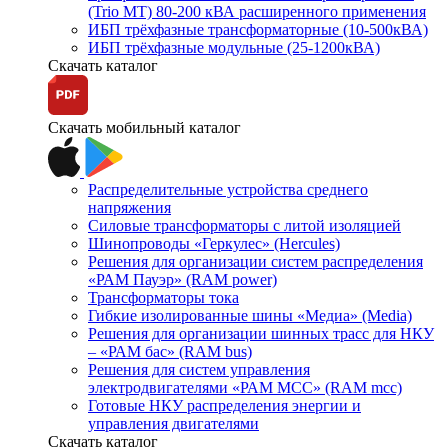
(Trio MT) 80-200 кВА расширенного применения
ИБП трёхфазные трансформаторные (10-500кВА)
ИБП трёхфазные модульные (25-1200кВА)
Скачать каталог
Скачать мобильный каталог
Распределительные устройства среднего
напряжения
Силовые трансформаторы с литой изоляцией
Шинопроводы «Геркулес» (Hercules)
Решения для организации систем распределения
«РАМ Пауэр» (RAM power)
Трансформаторы тока
Гибкие изолированные шины «Медиа» (Media)
Решения для организации шинных трасс для НКУ
– «РАМ бас» (RAM bus)
Решения для систем управления
электродвигателями «РАМ МСС» (RAM mcc)
Готовые НКУ распределения энергии и
управления двигателями
Скачать каталог